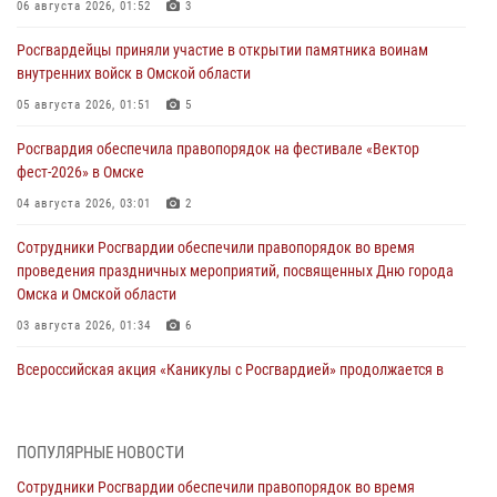
06 августа 2026, 01:52
3
Росгвардейцы приняли участие в открытии памятника воинам
внутренних войск в Омской области
05 августа 2026, 01:51
5
Росгвардия обеспечила правопорядок на фестивале «Вектор
фест-2026» в Омске
04 августа 2026, 03:01
2
Сотрудники Росгвардии обеспечили правопорядок во время
проведения праздничных мероприятий, посвященных Дню города
Омска и Омской области
03 августа 2026, 01:34
6
Всероссийская акция «Каникулы с Росгвардией» продолжается в
Омской области
31 июля 2026, 09:22
1
ПОПУЛЯРНЫЕ НОВОСТИ
В подразделении омского ОМОН «Штурм» Росгвардии прошла
Сотрудники Росгвардии обеспечили правопорядок во время
тренировка по управлению беспилотниками (видео)