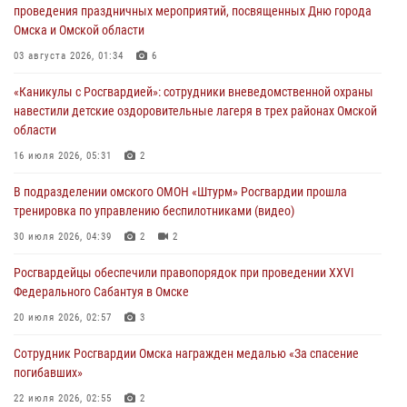
проведения праздничных мероприятий, посвященных Дню города
30 июля 2026, 04:39
2
2
Омска и Омской области
Росгвардия обеспечила безопасность уникального передвижного
03 августа 2026, 01:34
6
музея «Поезд Победы» в Омске
«Каникулы с Росгвардией»: сотрудники вневедомственной охраны
29 июля 2026, 01:49
2
навестили детские оздоровительные лагеря в трех районах Омской
области
Росгвардейцы приняли участие в крестном ходе в День крещения
Руси в Омске
16 июля 2026, 05:31
2
28 июля 2026, 01:44
6
В подразделении омского ОМОН «Штурм» Росгвардии прошла
тренировка по управлению беспилотниками (видео)
При содействии спецназа Росгвардии пресечены нарушения
миграционного законодательства в Омске (видео)
30 июля 2026, 04:39
2
2
27 июля 2026, 07:54
2
1
Росгвардейцы обеcпечили правопорядок при проведении XXVI
Федерального Сабантуя в Омске
20 июля 2026, 02:57
3
Сотрудник Росгвардии Омска награжден медалью «За спасение
погибавших»
22 июля 2026, 02:55
2