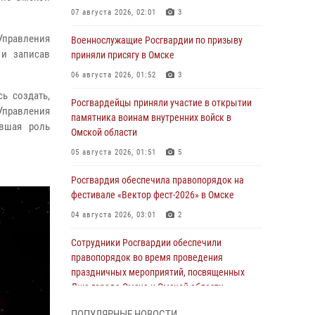
07 августа 2026, 02:01
3
правления
Военнослужащие Росгвардии по призыву
 и записав
приняли присягу в Омске
06 августа 2026, 01:52
3
сь создать,
Росгвардейцы приняли участие в открытии
Управления
памятника воинам внутренних войск в
ившая роль
Омской области
05 августа 2026, 01:51
5
Росгвардия обеспечила правопорядок на
фестивале «Вектор фест-2026» в Омске
04 августа 2026, 03:01
2
Сотрудники Росгвардии обеспечили
правопорядок во время проведения
праздничных мероприятий, посвященных
Дню города Омска и Омской области
03 августа 2026, 01:34
6
ПОПУЛЯРНЫЕ НОВОСТИ