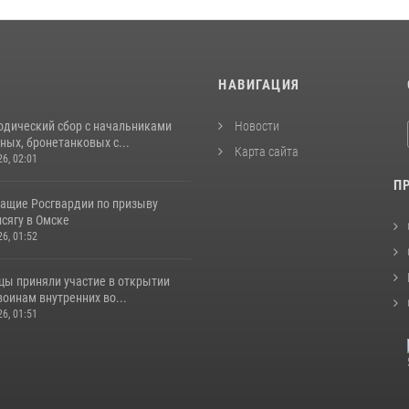
И
НАВИГАЦИЯ
одический сбор с начальниками
Новости
ых, бронетанковых с...
Карта сайта
26, 02:01
П
ащие Росгвардии по призыву
сягу в Омске
26, 01:52
цы приняли участие в открытии
оинам внутренних во...
26, 01:51