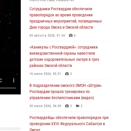
Всероссийская акция «Каникулы с
Сотрудники Росгвардии обеспечили
Росгвардией» продолжается в Омской
правопорядок во время проведения
области
праздничных мероприятий, посвященных
Дню города Омска и Омской области
31 июля 2026, 09:22
1
03 августа 2026, 01:34
6
В подразделении омского ОМОН «Штурм»
Росгвардии прошла тренировка по
«Каникулы с Росгвардией»: сотрудники
управлению беспилотниками (видео)
вневедомственной охраны навестили
детские оздоровительные лагеря в трех
30 июля 2026, 04:39
2
2
районах Омской области
Росгвардия обеспечила безопасность
16 июля 2026, 05:31
2
уникального передвижного музея «Поезд
Победы» в Омске
В подразделении омского ОМОН «Штурм»
Росгвардии прошла тренировка по
29 июля 2026, 01:49
2
управлению беспилотниками (видео)
Росгвардейцы приняли участие в крестном
30 июля 2026, 04:39
2
2
ходе в День крещения Руси в Омске
Росгвардейцы обеcпечили правопорядок при
28 июля 2026, 01:44
6
проведении XXVI Федерального Сабантуя в
Омске
При содействии спецназа Росгвардии