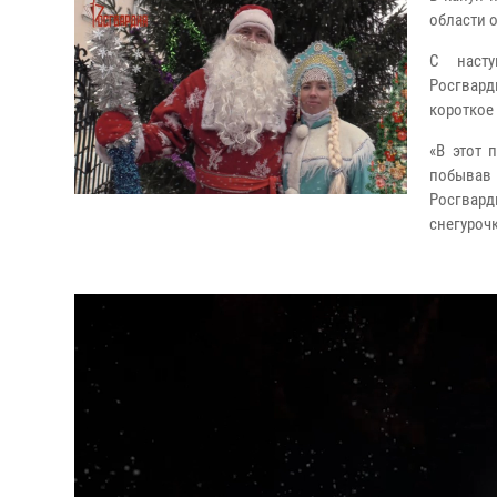
области 
С насту
Росгвар
короткое
«В этот 
побывав 
Росгвар
снегуроч