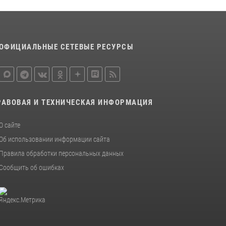
отработали навыки пилотирования БПЛА в
Омске
14 июля 2026, 03:44
1
ОФИЦИАЛЬНЫЕ СЕТЕВЫЕ РЕСУРСЫ
Росгвардия подвела итоги добровольной
сдачи оружия в Омской области
10 июля 2026, 06:04
РАВОВАЯ И ТЕХНИЧЕСКАЯ ИНФОРМАЦИЯ
О сайте
Об использовании информации сайта
Правила обработки персональных данных
Сообщить об ошибках