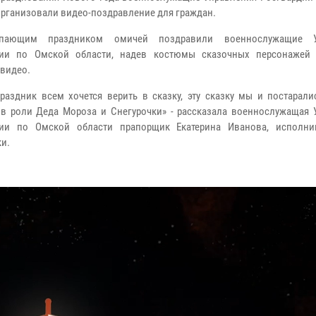
организовали видео-поздравление для граждан.
пающим праздником омичей поздравили военнослужащие У
дии по Омской области, надев костюмы сказочных персонажей
 видео.
праздник всем хочется верить в сказку, эту сказку мы и постарали
в роли Деда Мороза и Снегурочки» - рассказала военнослужащая 
дии по Омской области прапорщик Екатерина Иванова, исполн
ки.