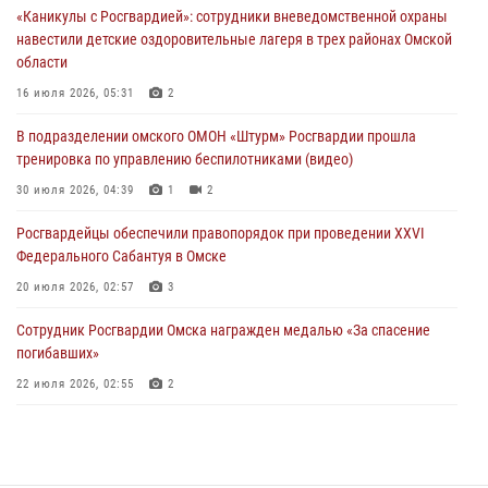
28 июля 2026, 01:44
6
«Каникулы с Росгвардией»: сотрудники вневедомственной охраны
навестили детские оздоровительные лагеря в трех районах Омской
При содействии спецназа Росгвардии пресечены нарушения
области
миграционного законодательства в Омске (видео)
16 июля 2026, 05:31
2
27 июля 2026, 07:54
2
1
В подразделении омского ОМОН «Штурм» Росгвардии прошла
Росгвардия обеспечила правопорядок на концерте группы IOWA в
тренировка по управлению беспилотниками (видео)
Омске
30 июля 2026, 04:39
1
2
27 июля 2026, 01:42
2
Росгвардейцы обеcпечили правопорядок при проведении XXVI
Федерального Сабантуя в Омске
20 июля 2026, 02:57
3
Сотрудник Росгвардии Омска награжден медалью «За спасение
погибавших»
22 июля 2026, 02:55
2
В Омске более 60 новобранцев Росгвардии приняли Военную
присягу
21 июля 2026, 03:36
7