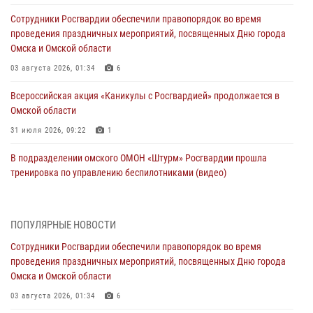
Сотрудники Росгвардии обеспечили правопорядок во время
проведения праздничных мероприятий, посвященных Дню города
Омска и Омской области
03 августа 2026, 01:34
6
Всероссийская акция «Каникулы с Росгвардией» продолжается в
Омской области
31 июля 2026, 09:22
1
В подразделении омского ОМОН «Штурм» Росгвардии прошла
тренировка по управлению беспилотниками (видео)
30 июля 2026, 04:39
1
2
Росгвардия обеспечила безопасность уникального передвижного
ПОПУЛЯРНЫЕ НОВОСТИ
музея «Поезд Победы» в Омске
Сотрудники Росгвардии обеспечили правопорядок во время
29 июля 2026, 01:49
2
проведения праздничных мероприятий, посвященных Дню города
Омска и Омской области
Росгвардейцы приняли участие в крестном ходе в День крещения
Руси в Омске
03 августа 2026, 01:34
6