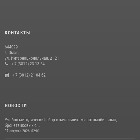
Росгвардейцы приняли участие в крестном ходе в День крещения
Руси в Омске
28 июля 2026, 01:44
6
Cотрудники ОМОН "Штурм" Росгвардии отработали навыки
КОНТАКТЫ
пилотирования БПЛА в Омске
14 июля 2026, 03:44
1
644099
г. Омск,
Росгвардия подвела итоги добровольной сдачи оружия в Омской
ул. Интернациональная, д. 21
области
+ 7 (3812) 23-13-54
10 июля 2026, 06:04
+ 7 (3812) 21-04-62
НОВОСТИ
Учебно-методический сбор с начальниками автомобильных,
бронетанковых с...
07 августа 2026, 02:01