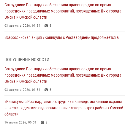
Сотрудники Росгвардии обеспечили правопорядок во время
проведения праздничных мероприятий, посвященных Дню города
Омска и Омской области
03 августа 2026, 01:34
6
Всероссийская акция «Каникулы с Росгвардией» продолжается в
Омской области
31 июля 2026, 09:22
1
ПОПУЛЯРНЫЕ НОВОСТИ
В подразделении омского ОМОН «Штурм» Росгвардии прошла
Сотрудники Росгвардии обеспечили правопорядок во время
тренировка по управлению беспилотниками (видео)
проведения праздничных мероприятий, посвященных Дню города
30 июля 2026, 04:39
2
2
Омска и Омской области
Росгвардия обеспечила безопасность уникального передвижного
03 августа 2026, 01:34
6
музея «Поезд Победы» в Омске
«Каникулы с Росгвардией»: сотрудники вневедомственной охраны
29 июля 2026, 01:49
2
навестили детские оздоровительные лагеря в трех районах Омской
области
Росгвардейцы приняли участие в крестном ходе в День крещения
Руси в Омске
16 июля 2026, 05:31
2
28 июля 2026, 01:44
6