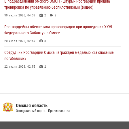
В подразделении омского ОМОН «Штурм» Росгвардии прошла
тренировка по управлению беспилотниками (видео)
При содействии спецназа Росгвардии пресечены нарушения
миграционного законодательства в Омске (видео)
30 июля 2026, 04:39
2
2
27 июля 2026, 07:54
2
1
Росгвардейцы обеcпечили правопорядок при проведении XXVI
Федерального Сабантуя в Омске
20 июля 2026, 02:57
3
Сотрудник Росгвардии Омска награжден медалью «За спасение
погибавших»
22 июля 2026, 02:55
2
В Омске более 60 новобранцев Росгвардии приняли Военную
присягу
21 июля 2026, 03:36
7
Росгвардия обеспечила безопасность уникального передвижного
Омская область
музея «Поезд Победы» в Омске
Официальный портал Правительства
29 июля 2026, 01:49
2