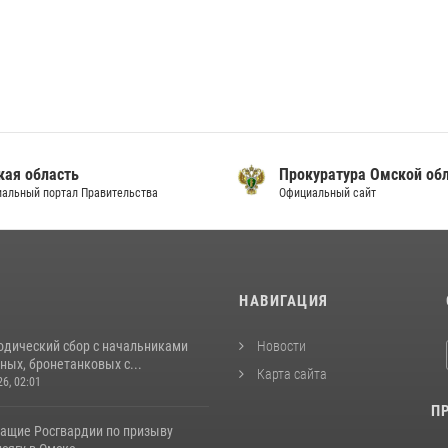
кая область
Прокуратура Омской об
альный портал Правительства
Официальный сайт
И
НАВИГАЦИЯ
одический сбор с начальниками
Новости
ых, бронетанковых с...
Карта сайта
26, 02:01
П
ащие Росгвардии по призыву