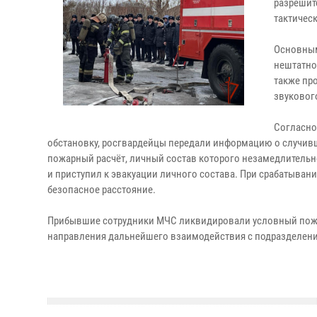
разрешит
тактичес
Основным
нештатно
также пр
звуковог
Согласно
обстановку, росгвардейцы передали информацию о случив
пожарный расчёт, личный состав которого незамедлитель
и приступил к эвакуации личного состава. При срабатыва
безопасное расстояние.
Прибывшие сотрудники МЧС ликвидировали условный пожар
направления дальнейшего взаимодействия с подразделен