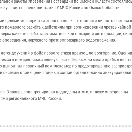
ельной работы Управления Росгвардии по Омской области состоялис
кие учения со специалистами ГУ МЧС России по Омской области.
и целями мероприятия стали проверка готовности личного состава 
го пожарного расчёта к действиям при возникновении чрезвычайной 
оверка качества работы автоматической пожарной сигнализации, сис
о оповещения, наружного противопожарного водоснабжения.
 легенде учений в фойе первого этажа произошло возгорание. Оцени
шемся в пожарно-спасательную часть. Первым на место прибыл нешт
но выполнил первичный комплекс мер по предотвращению распростра
нии системы оповещения личный состав организованно эвакуировался
. В завершение тренировки подведены итоги, а также определены
иями регионального МЧС России.