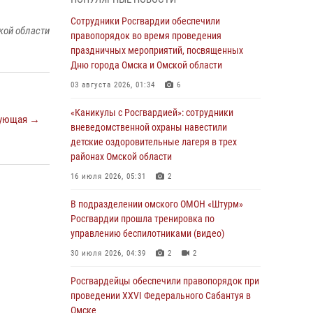
Всероссийская акция «Каникулы с
Сотрудники Росгвардии обеспечили
кой области
Росгвардией» продолжается в Омской
правопорядок во время проведения
области
праздничных мероприятий, посвященных
Дню города Омска и Омской области
31 июля 2026, 09:22
1
03 августа 2026, 01:34
6
В подразделении омского ОМОН «Штурм»
Росгвардии прошла тренировка по
«Каникулы с Росгвардией»: сотрудники
ующая →
управлению беспилотниками (видео)
вневедомственной охраны навестили
детские оздоровительные лагеря в трех
30 июля 2026, 04:39
2
2
районах Омской области
Росгвардия обеспечила безопасность
16 июля 2026, 05:31
2
уникального передвижного музея «Поезд
Победы» в Омске
В подразделении омского ОМОН «Штурм»
Росгвардии прошла тренировка по
29 июля 2026, 01:49
2
управлению беспилотниками (видео)
Росгвардейцы приняли участие в крестном
30 июля 2026, 04:39
2
2
ходе в День крещения Руси в Омске
Росгвардейцы обеcпечили правопорядок при
28 июля 2026, 01:44
6
проведении XXVI Федерального Сабантуя в
Омске
При содействии спецназа Росгвардии