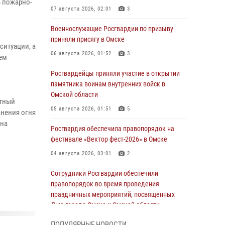
ь пожарно-
07 августа 2026, 02:01
3
Военнослужащие Росгвардии по призыву
и
приняли присягу в Омске
ситуации, а
06 августа 2026, 01:52
3
тем
Росгвардейцы приняли участие в открытии
памятника воинам внутренних войск в
в
Омской области
атный
05 августа 2026, 01:51
5
нения огня
 на
Росгвардия обеспечила правопорядок на
фестивале «Вектор фест-2026» в Омске
04 августа 2026, 03:01
2
Сотрудники Росгвардии обеспечили
правопорядок во время проведения
праздничных мероприятий, посвященных
Дню города Омска и Омской области
03 августа 2026, 01:34
6
ПОПУЛЯРНЫЕ НОВОСТИ