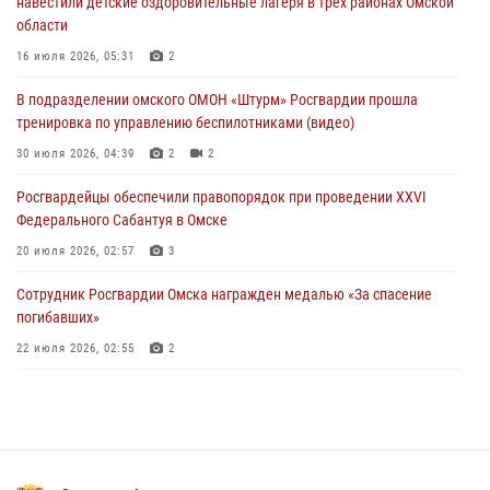
навестили детские оздоровительные лагеря в трех районах Омской
области
Росгвардейцы приняли участие в крестном ходе в День крещения
Руси в Омске
16 июля 2026, 05:31
2
28 июля 2026, 01:44
6
В подразделении омского ОМОН «Штурм» Росгвардии прошла
тренировка по управлению беспилотниками (видео)
При содействии спецназа Росгвардии пресечены нарушения
миграционного законодательства в Омске (видео)
30 июля 2026, 04:39
2
2
27 июля 2026, 07:54
2
1
Росгвардейцы обеcпечили правопорядок при проведении XXVI
Федерального Сабантуя в Омске
20 июля 2026, 02:57
3
Сотрудник Росгвардии Омска награжден медалью «За спасение
погибавших»
22 июля 2026, 02:55
2
В Омске более 60 новобранцев Росгвардии приняли Военную
присягу
21 июля 2026, 03:36
7
Росгвардейцы приняли участие в крестном ходе в День крещения