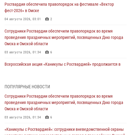
Росгвардия обеспечила правопорядок на фестивале «Вектор
фест-2026» в Омске
04 августа 2026, 03:01
2
Сотрудники Росгвардии обеспечили правопорядок во время
проведения праздничных мероприятий, посвященных Дню города
Омска и Омской области
03 августа 2026, 01:34
6
Всероссийская акция «Каникулы с Росгвардией» продолжается в
Омской области
31 июля 2026, 09:22
1
ПОПУЛЯРНЫЕ НОВОСТИ
В подразделении омского ОМОН «Штурм» Росгвардии прошла
Сотрудники Росгвардии обеспечили правопорядок во время
тренировка по управлению беспилотниками (видео)
проведения праздничных мероприятий, посвященных Дню города
30 июля 2026, 04:39
2
2
Омска и Омской области
Росгвардия обеспечила безопасность уникального передвижного
03 августа 2026, 01:34
6
музея «Поезд Победы» в Омске
«Каникулы с Росгвардией»: сотрудники вневедомственной охраны
29 июля 2026, 01:49
2