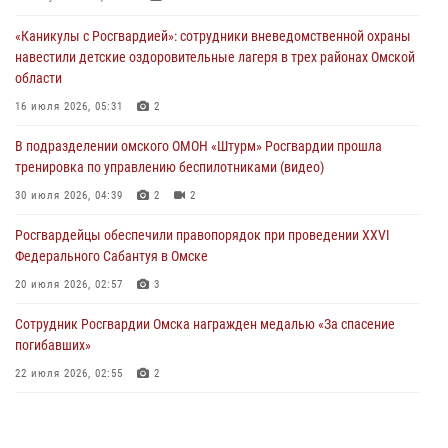
музея «Поезд Победы» в Омске
«Каникулы с Росгвардией»: сотрудники вневедомственной охраны
29 июля 2026, 01:49
2
навестили детские оздоровительные лагеря в трех районах Омской
области
Росгвардейцы приняли участие в крестном ходе в День крещения
Руси в Омске
16 июля 2026, 05:31
2
28 июля 2026, 01:44
6
В подразделении омского ОМОН «Штурм» Росгвардии прошла
тренировка по управлению беспилотниками (видео)
При содействии спецназа Росгвардии пресечены нарушения
миграционного законодательства в Омске (видео)
30 июля 2026, 04:39
2
2
27 июля 2026, 07:54
2
1
Росгвардейцы обеcпечили правопорядок при проведении XXVI
Федерального Сабантуя в Омске
20 июля 2026, 02:57
3
Сотрудник Росгвардии Омска награжден медалью «За спасение
погибавших»
22 июля 2026, 02:55
2
В Омске более 60 новобранцев Росгвардии приняли Военную
присягу