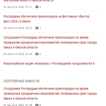
внутренних войск в Омской области
05 августа 2026, 01:51
5
Росгвардия обеспечила правопорядок на фестивале «Вектор
фест-2026» в Омске
04 августа 2026, 03:01
2
Сотрудники Росгвардии обеспечили правопорядок во время
проведения праздничных мероприятий, посвященных Дню города
Омска и Омской области
03 августа 2026, 01:34
6
Всероссийская акция «Каникулы с Росгвардией» продолжается в
Омской области
31 июля 2026, 09:22
1
ПОПУЛЯРНЫЕ НОВОСТИ
В подразделении омского ОМОН «Штурм» Росгвардии прошла
Сотрудники Росгвардии обеспечили правопорядок во время
тренировка по управлению беспилотниками (видео)
проведения праздничных мероприятий, посвященных Дню города
30 июля 2026, 04:39
2
2
Омска и Омской области
Росгвардия обеспечила безопасность уникального передвижного
03 августа 2026, 01:34
6