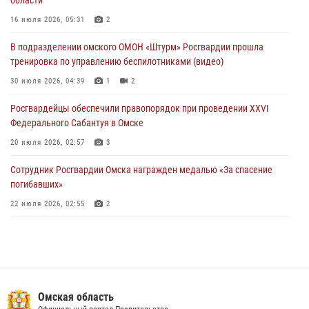
области
миграционного законодательства в Омске (видео)
16 июля 2026, 05:31
2
27 июля 2026, 07:54
2
1
В подразделении омского ОМОН «Штурм» Росгвардии прошла
Росгвардия обеспечила правопорядок на концерте группы IOWA в
тренировка по управлению беспилотниками (видео)
Омске
30 июля 2026, 04:39
1
2
27 июля 2026, 01:42
2
Росгвардейцы обеcпечили правопорядок при проведении XXVI
Федерального Сабантуя в Омске
20 июля 2026, 02:57
3
Сотрудник Росгвардии Омска награжден медалью «За спасение
погибавших»
22 июля 2026, 02:55
2
В Омске более 60 новобранцев Росгвардии приняли Военную
присягу
21 июля 2026, 03:36
7
Росгвардия обеспечила безопасность уникального передвижного
Омская область
музея «Поезд Победы» в Омске