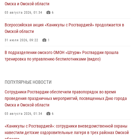
Омска и Омской области
03 августа 2026, 01:34
6
Всероссийская акция «Каникулы с Росгвардией» продолжается в
Омской области
31 июля 2026, 09:22
1
В подразделении омского ОМОН «Штурм» Росгвардии прошла
тренировка по управлению беспилотниками (видео)
30 июля 2026, 04:39
1
2
Росгвардия обеспечила безопасность уникального передвижного
ПОПУЛЯРНЫЕ НОВОСТИ
музея «Поезд Победы» в Омске
Сотрудники Росгвардии обеспечили правопорядок во время
29 июля 2026, 01:49
2
проведения праздничных мероприятий, посвященных Дню города
Омска и Омской области
Росгвардейцы приняли участие в крестном ходе в День крещения
Руси в Омске
03 августа 2026, 01:34
6
28 июля 2026, 01:44
6
«Каникулы с Росгвардией»: сотрудники вневедомственной охраны
навестили детские оздоровительные лагеря в трех районах Омской
При содействии спецназа Росгвардии пресечены нарушения