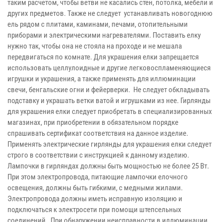
таким расчетом, чтобы ветви не касались стен, потолка, мебели и
других предметов. Также не следует устанавливать новогоднюю
ель рядом с плитами, каминами, печами, отопительными
приборами и электрическими нагревателями. Поставить елку
нужно так, чтобы она не стояла на проходе и не мешала
передвигаться по комнате. Для украшения елки запрещается
использовать целлулоидные и другие легковоспламеняющиеся
игрушки и украшения, а также применять для иллюминации
свечи, бенгальские огни и фейерверки. Не следует обкладывать
подставку и украшать ветки ватой и игрушками из нее. Гирлянды
для украшения елки следует приобретать в специализированных
магазинах, при приобретении в обязательном порядке
спрашивать сертификат соответствия на данное изделие.
Применять электрические гирлянды для украшения елки следует
строго в соответствии с инструкцией к данному изделию.
Лампочки в гирляндах должны быть мощностью не более 25 Вт.
При этом электропровода, питающие лампочки елочного
освещения, должны быть гибкими, с медными жилами.
Электропровода должны иметь исправную изоляцию и
подключаться к электросети при помощи штепсельных
соединений. При обнаружении неисправности в иллюминации