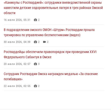
«Каникулы с Росгвардией»: сотрудники вневедомственной охраны
29 июля 2026, 01:49
2
навестили детские оздоровительные лагеря в трех районах Омской
области
Росгвардейцы приняли участие в крестном ходе в День крещения
Руси в Омске
16 июля 2026, 05:31
2
28 июля 2026, 01:44
6
В подразделении омского ОМОН «Штурм» Росгвардии прошла
тренировка по управлению беспилотниками (видео)
При содействии спецназа Росгвардии пресечены нарушения
миграционного законодательства в Омске (видео)
30 июля 2026, 04:39
2
2
27 июля 2026, 07:54
2
1
Росгвардейцы обеcпечили правопорядок при проведении XXVI
Федерального Сабантуя в Омске
20 июля 2026, 02:57
3
Сотрудник Росгвардии Омска награжден медалью «За спасение
погибавших»
22 июля 2026, 02:55
2
В Омске более 60 новобранцев Росгвардии приняли Военную
присягу
21 июля 2026, 03:36
7