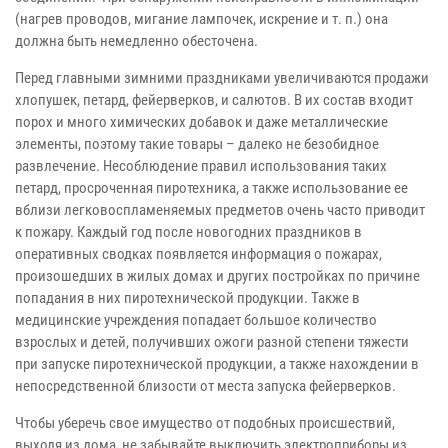
(нагрев проводов, мигание лампочек, искрение и т. п.) она
должна быть немедленно обесточена.
Перед главными зимними праздниками увеличиваются продажи
хлопушек, петард, фейерверков, и салютов. В их состав входит
порох и много химических добавок и даже металлические
элементы, поэтому такие товары – далеко не безобидное
развлечение. Несоблюдение правил использования таких
петард, просроченная пиротехника, а также использование ее
вблизи легковоспламеняемых предметов очень часто приводит
к пожару. Каждый год после новогодних праздников в
оперативных сводках появляется информация о пожарах,
произошедших в жилых домах и других постройках по причине
попадания в них пиротехнической продукции. Также в
медицинские учреждения попадает большое количество
взрослых и детей, получивших ожоги разной степени тяжести
при запуске пиротехнической продукции, а также нахождении в
непосредственной близости от места запуска фейерверков.
Чтобы уберечь свое имущество от подобных происшествий,
выходя из дома, не забывайте выключить электроприборы из