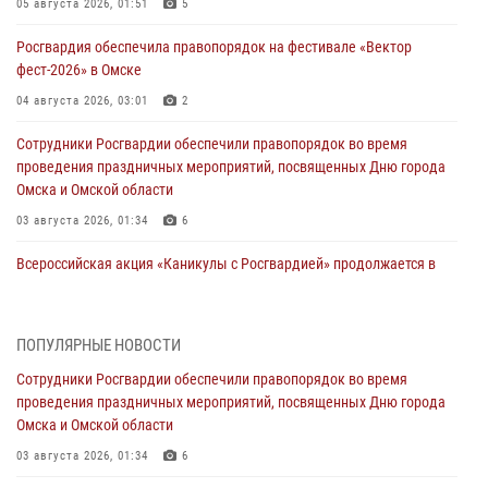
05 августа 2026, 01:51
5
Росгвардия обеспечила правопорядок на фестивале «Вектор
фест-2026» в Омске
04 августа 2026, 03:01
2
Сотрудники Росгвардии обеспечили правопорядок во время
проведения праздничных мероприятий, посвященных Дню города
Омска и Омской области
03 августа 2026, 01:34
6
Всероссийская акция «Каникулы с Росгвардией» продолжается в
Омской области
31 июля 2026, 09:22
1
ПОПУЛЯРНЫЕ НОВОСТИ
В подразделении омского ОМОН «Штурм» Росгвардии прошла
Сотрудники Росгвардии обеспечили правопорядок во время
тренировка по управлению беспилотниками (видео)
проведения праздничных мероприятий, посвященных Дню города
30 июля 2026, 04:39
2
2
Омска и Омской области
Росгвардия обеспечила безопасность уникального передвижного
03 августа 2026, 01:34
6
музея «Поезд Победы» в Омске