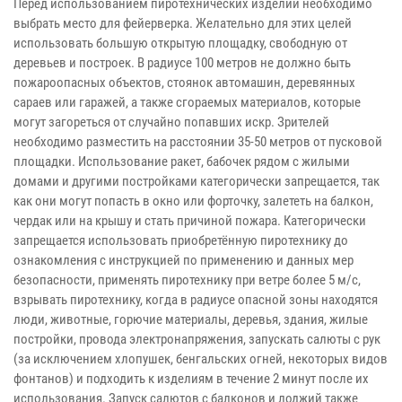
Перед использованием пиротехнических изделий необходимо
выбрать место для фейерверка. Желательно для этих целей
использовать большую открытую площадку, свободную от
деревьев и построек. В радиусе 100 метров не должно быть
пожароопасных объектов, стоянок автомашин, деревянных
сараев или гаражей, а также сгораемых материалов, которые
могут загореться от случайно попавших искр. Зрителей
необходимо разместить на расстоянии 35-50 метров от пусковой
площадки. Использование ракет, бабочек рядом с жилыми
домами и другими постройками категорически запрещается, так
как они могут попасть в окно или форточку, залететь на балкон,
чердак или на крышу и стать причиной пожара. Категорически
запрещается использовать приобретённую пиротехнику до
ознакомления с инструкцией по применению и данных мер
безопасности, применять пиротехнику при ветре более 5 м/с,
взрывать пиротехнику, когда в радиусе опасной зоны находятся
люди, животные, горючие материалы, деревья, здания, жилые
постройки, провода электронапряжения, запускать салюты с рук
(за исключением хлопушек, бенгальских огней, некоторых видов
фонтанов) и подходить к изделиям в течение 2 минут после их
использования. Запуск салютов с балконов и лоджий также