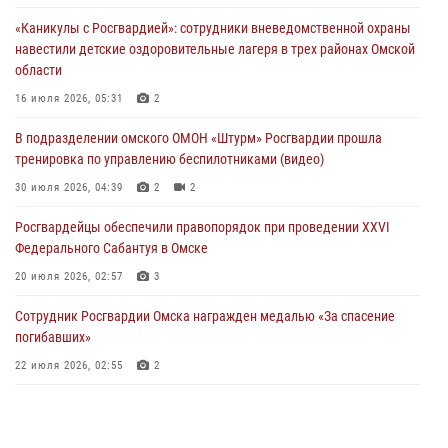
музея «Поезд Победы» в Омске
«Каникулы с Росгвардией»: сотрудники вневедомственной охраны
29 июля 2026, 01:49
2
навестили детские оздоровительные лагеря в трех районах Омской
области
Росгвардейцы приняли участие в крестном ходе в День крещения
Руси в Омске
16 июля 2026, 05:31
2
28 июля 2026, 01:44
6
В подразделении омского ОМОН «Штурм» Росгвардии прошла
тренировка по управлению беспилотниками (видео)
При содействии спецназа Росгвардии пресечены нарушения
миграционного законодательства в Омске (видео)
30 июля 2026, 04:39
2
2
27 июля 2026, 07:54
2
1
Росгвардейцы обеcпечили правопорядок при проведении XXVI
Федерального Сабантуя в Омске
20 июля 2026, 02:57
3
Сотрудник Росгвардии Омска награжден медалью «За спасение
погибавших»
22 июля 2026, 02:55
2
В Омске более 60 новобранцев Росгвардии приняли Военную
присягу