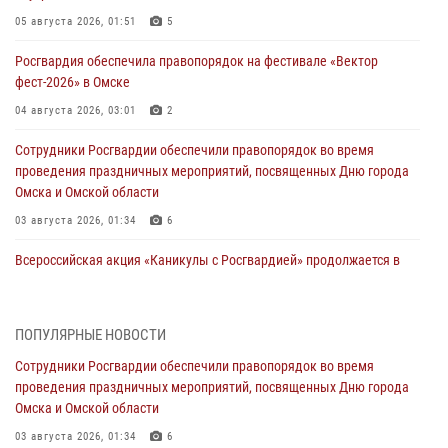
05 августа 2026, 01:51
5
Росгвардия обеспечила правопорядок на фестивале «Вектор
фест-2026» в Омске
04 августа 2026, 03:01
2
Сотрудники Росгвардии обеспечили правопорядок во время
проведения праздничных мероприятий, посвященных Дню города
Омска и Омской области
03 августа 2026, 01:34
6
Всероссийская акция «Каникулы с Росгвардией» продолжается в
Омской области
31 июля 2026, 09:22
1
ПОПУЛЯРНЫЕ НОВОСТИ
В подразделении омского ОМОН «Штурм» Росгвардии прошла
Сотрудники Росгвардии обеспечили правопорядок во время
тренировка по управлению беспилотниками (видео)
проведения праздничных мероприятий, посвященных Дню города
30 июля 2026, 04:39
2
2
Омска и Омской области
Росгвардия обеспечила безопасность уникального передвижного
03 августа 2026, 01:34
6