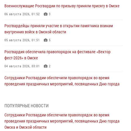
Военнослужащие Росгвардии по призыву приняли присягу в Омске
06 августа 2026, 01:52
3
Росгвардейцы приняли участие в открытии памятника воинам
внутренних войск в Омской области
05 августа 2026, 01:51
5
Росгвардия обеспечила правопорядок на фестивале «Вектор
фест-2026» в Омске
04 августа 2026, 03:01
2
Сотрудники Росгвардии обеспечили правопорядок во время
проведения праздничных мероприятий, посвященных Дню города
Омска и Омской области
03 августа 2026, 01:34
6
ПОПУЛЯРНЫЕ НОВОСТИ
Всероссийская акция «Каникулы с Росгвардией» продолжается в
Сотрудники Росгвардии обеспечили правопорядок во время
Омской области
проведения праздничных мероприятий, посвященных Дню города
31 июля 2026, 09:22
1
Омска и Омской области