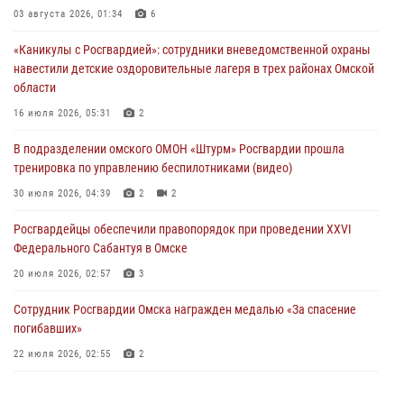
В подразделении омского ОМОН «Штурм» Росгвардии прошла
03 августа 2026, 01:34
6
тренировка по управлению беспилотниками (видео)
«Каникулы с Росгвардией»: сотрудники вневедомственной охраны
30 июля 2026, 04:39
2
2
навестили детские оздоровительные лагеря в трех районах Омской
области
Росгвардия обеспечила безопасность уникального передвижного
музея «Поезд Победы» в Омске
16 июля 2026, 05:31
2
29 июля 2026, 01:49
2
В подразделении омского ОМОН «Штурм» Росгвардии прошла
тренировка по управлению беспилотниками (видео)
Росгвардейцы приняли участие в крестном ходе в День крещения
Руси в Омске
30 июля 2026, 04:39
2
2
28 июля 2026, 01:44
6
Росгвардейцы обеcпечили правопорядок при проведении XXVI
Федерального Сабантуя в Омске
20 июля 2026, 02:57
3
Сотрудник Росгвардии Омска награжден медалью «За спасение
погибавших»
22 июля 2026, 02:55
2
В Омске более 60 новобранцев Росгвардии приняли Военную