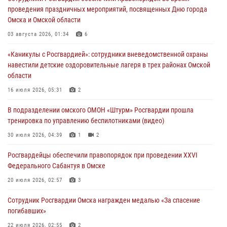
29 июля 2026, 01:49
2
проведения праздничных мероприятий, посвященных Дню города
Омска и Омской области
Росгвардейцы приняли участие в крестном ходе в День крещения
Руси в Омске
03 августа 2026, 01:34
6
28 июля 2026, 01:44
6
«Каникулы с Росгвардией»: сотрудники вневедомственной охраны
навестили детские оздоровительные лагеря в трех районах Омской
При содействии спецназа Росгвардии пресечены нарушения
области
миграционного законодательства в Омске (видео)
16 июля 2026, 05:31
2
27 июля 2026, 07:54
2
1
В подразделении омского ОМОН «Штурм» Росгвардии прошла
Росгвардия обеспечила правопорядок на концерте группы IOWA в
тренировка по управлению беспилотниками (видео)
Омске
30 июля 2026, 04:39
1
2
27 июля 2026, 01:42
2
Росгвардейцы обеcпечили правопорядок при проведении XXVI
Федерального Сабантуя в Омске
20 июля 2026, 02:57
3
Сотрудник Росгвардии Омска награжден медалью «За спасение
погибавших»
22 июля 2026, 02:55
2