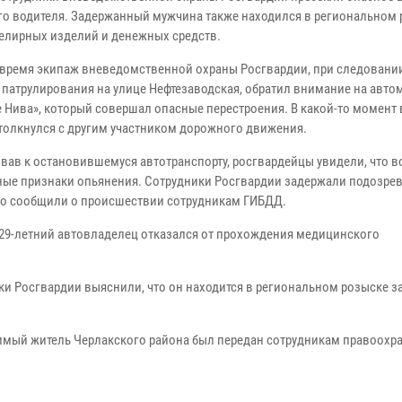
го водителя. Задержанный мужчина также находился в региональном 
елирных изделий и денежных средств.
 время экипаж вневедомственной охраны Росгвардии, при следовани
 патрулирования на улице Нефтезаводская, обратил внимание на авто
 Нива», который совершал опасные перестроения. В какой-то момент 
столкнулся с другим участником дорожного движения.
вав к остановившемуся автотранспорту, росгвардейцы увидели, что в
ные признаки опьянения. Сотрудники Росгвардии задержали подозре
го сообщили о происшествии сотрудникам ГИБДД.
29-летний автовладелец отказался от прохождения медицинского
и Росгвардии выяснили, что он находится в региональном розыске з
димый житель Черлакского района был передан сотрудникам правоохр