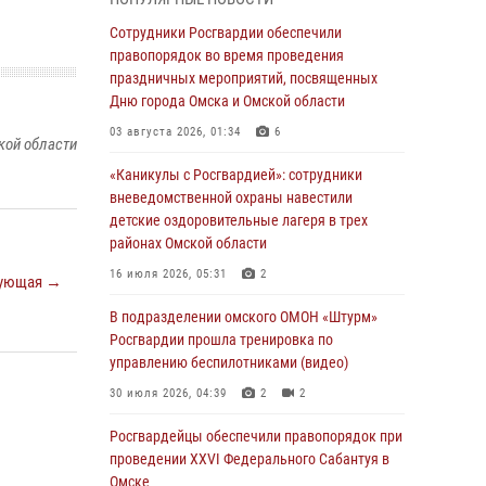
Всероссийская акция «Каникулы с
Сотрудники Росгвардии обеспечили
Росгвардией» продолжается в Омской
правопорядок во время проведения
области
праздничных мероприятий, посвященных
Дню города Омска и Омской области
31 июля 2026, 09:22
1
03 августа 2026, 01:34
6
кой области
В подразделении омского ОМОН «Штурм»
Росгвардии прошла тренировка по
«Каникулы с Росгвардией»: сотрудники
управлению беспилотниками (видео)
вневедомственной охраны навестили
детские оздоровительные лагеря в трех
30 июля 2026, 04:39
2
2
районах Омской области
Росгвардия обеспечила безопасность
16 июля 2026, 05:31
2
ующая →
уникального передвижного музея «Поезд
Победы» в Омске
В подразделении омского ОМОН «Штурм»
Росгвардии прошла тренировка по
29 июля 2026, 01:49
2
управлению беспилотниками (видео)
Росгвардейцы приняли участие в крестном
30 июля 2026, 04:39
2
2
ходе в День крещения Руси в Омске
Росгвардейцы обеcпечили правопорядок при
28 июля 2026, 01:44
6
проведении XXVI Федерального Сабантуя в
Омске
При содействии спецназа Росгвардии