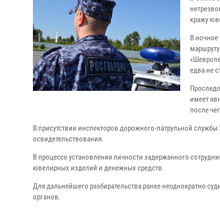
нетрезво
кражу юв
В ночное
маршруту
«Шевроле
едва не 
Проследо
имеет яв
после че
В присутствии инспекторов дорожного-патрульной службы 
освидетельствования.
В процессе установления личности задержанного сотрудник
ювелирных изделий и денежных средств.
Для дальнейшего разбирательства ранее неоднократно су
органов.