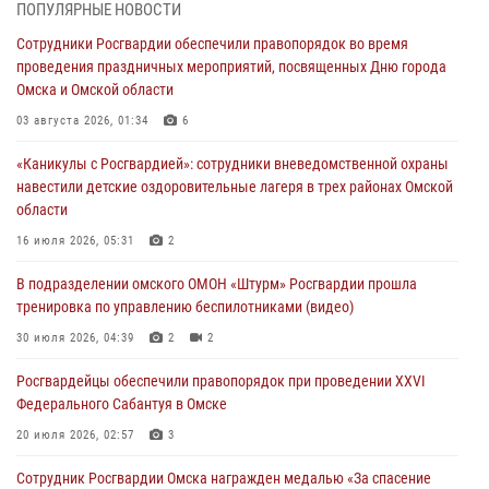
ПОПУЛЯРНЫЕ НОВОСТИ
В подразделении омского ОМОН «Штурм» Росгвардии прошла
Сотрудники Росгвардии обеспечили правопорядок во время
тренировка по управлению беспилотниками (видео)
проведения праздничных мероприятий, посвященных Дню города
30 июля 2026, 04:39
2
2
Омска и Омской области
Росгвардия обеспечила безопасность уникального передвижного
03 августа 2026, 01:34
6
музея «Поезд Победы» в Омске
«Каникулы с Росгвардией»: сотрудники вневедомственной охраны
29 июля 2026, 01:49
2
навестили детские оздоровительные лагеря в трех районах Омской
области
Росгвардейцы приняли участие в крестном ходе в День крещения
Руси в Омске
16 июля 2026, 05:31
2
28 июля 2026, 01:44
6
В подразделении омского ОМОН «Штурм» Росгвардии прошла
тренировка по управлению беспилотниками (видео)
При содействии спецназа Росгвардии пресечены нарушения
миграционного законодательства в Омске (видео)
30 июля 2026, 04:39
2
2
27 июля 2026, 07:54
2
1
Росгвардейцы обеcпечили правопорядок при проведении XXVI
Федерального Сабантуя в Омске
20 июля 2026, 02:57
3
Сотрудник Росгвардии Омска награжден медалью «За спасение