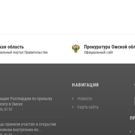
кая область
Прокуратура Омской об
альный портал Правительства
Официальный сайт
И
НАВИГАЦИЯ
ащие Росгвардии по призыву
Новости
сягу в Омске
Карта сайта
26, 01:52
П
цы приняли участие в открытии
оинам внутренних во...