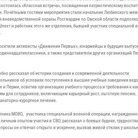
состоялась «Классная встреча», посвященная патриотическому воспи
. Почётными гостями мероприятия стали начальник Любинского ме
я вневедомственной охраны Росгвардии по Омской области подполк
Шпехт и работник этого же отделения, бывший участник специальной 
.
посетили активисты «Движения Первых», юнармейцы и будущие выпус
одиннадцатиклассники, а также представители других организаций Л
бно рассказал об истории создания и современной деятельности
льников об условиях поступления в высшие учебные заведения вед
е и Перми, осветив организацию учебного процесса и требования к к
ям для сотрудников, включающим карьерный рост, льготную пенсию,
анаторно-курортное лечение.
отника МОВО, участника специальной военной операции, награжденно
личным опытом участия в СВО, рассказал о боевых буднях, трудностях
росы он отвечал открыто и искренне, вызвав живой отклик у школь