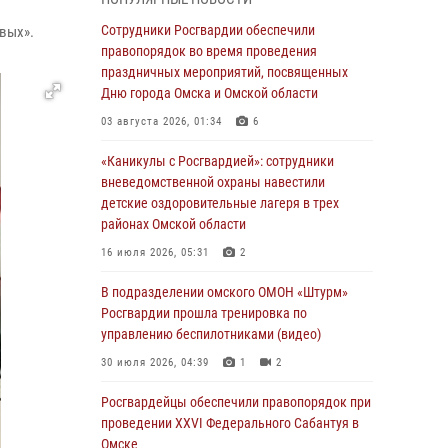
В подразделении омского ОМОН «Штурм»
Росгвардии прошла тренировка по
Сотрудники Росгвардии обеспечили
вых».
управлению беспилотниками (видео)
правопорядок во время проведения
праздничных мероприятий, посвященных
30 июля 2026, 04:39
1
2
Дню города Омска и Омской области
Росгвардия обеспечила безопасность
03 августа 2026, 01:34
6
уникального передвижного музея «Поезд
Победы» в Омске
«Каникулы с Росгвардией»: сотрудники
вневедомственной охраны навестили
29 июля 2026, 01:49
2
детские оздоровительные лагеря в трех
районах Омской области
Росгвардейцы приняли участие в крестном
ходе в День крещения Руси в Омске
16 июля 2026, 05:31
2
28 июля 2026, 01:44
6
В подразделении омского ОМОН «Штурм»
Росгвардии прошла тренировка по
При содействии спецназа Росгвардии
управлению беспилотниками (видео)
пресечены нарушения миграционного
законодательства в Омске (видео)
30 июля 2026, 04:39
1
2
27 июля 2026, 07:54
2
1
Росгвардейцы обеcпечили правопорядок при
проведении XXVI Федерального Сабантуя в
Росгвардия обеспечила правопорядок на
Омске
концерте группы IOWA в Омске