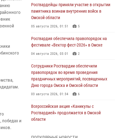
Росгвардейцы приняли участие в открытии
танию
памятника воинам внутренних войск в
жрайонного
Омской области
овник
военной
05 августа 2026, 01:51
5
Росгвардия обеспечила правопорядок на
фестивале «Вектор фест-2026» в Омске
кники
юбинского
04 августа 2026, 03:01
2
Сотрудники Росгвардии обеспечили
правопорядок во время проведения
праздничных мероприятий, посвященных
омства,
Дню города Омска и Омской области
андидатам.
03 августа 2026, 01:34
6
Всероссийская акция «Каникулы с
Росгвардией» продолжается в Омской
го
области
, победах и
ников.
31 июля 2026, 09:22
1
ПОПУЛЯРНЫЕ НОВОСТИ