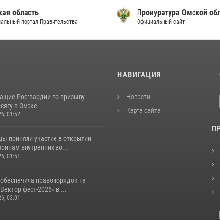
кая область
Прокуратура Омской об
альный портал Правительства
Официальный сайт
И
НАВИГАЦИЯ
ащие Росгвардии по призыву
Новости
сягу в Омске
Карта сайта
26, 01:52
П
цы приняли участие в открытии
оинам внутренних во...
26, 01:51
 обеспечила правопорядок на
Вектор фест-2026» в ...
26, 03:01