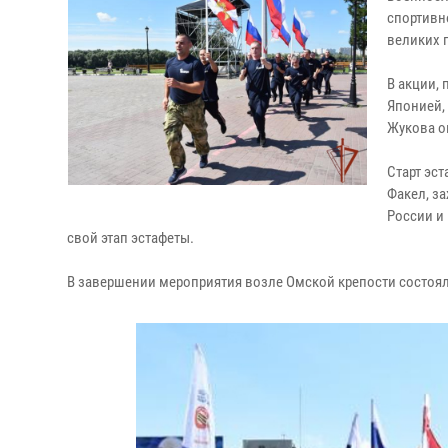
спортивн
великих 
В акции,
Японией,
Жукова о
Старт эс
Факел, з
России и
свой этап эстафеты.
В завершении мероприятия возле Омской крепости состоялс