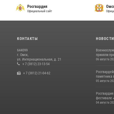
Росгвардия
Омс
Официальный сайт
Офици
КОНТАКТЫ
НОВОСТ
644099
Военнослуж
г. Омск,
приняли при
ул. Интернациональная, д. 21
06 августа 20
+ 7 (3812) 23-13-54
Росгвардей
+ 7 (3812) 21-04-62
памятника в
05 августа 20
Росгвардия
фестивале «
04 августа 20