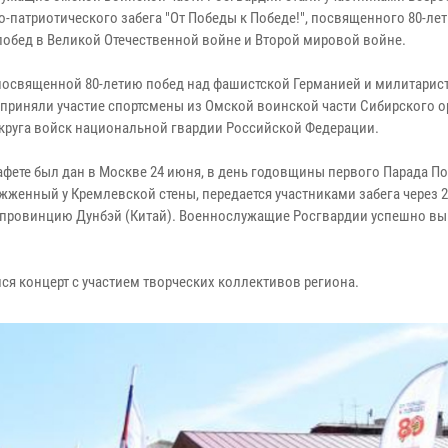
о-патриотического забега "От Победы к Победе!", посвященного 80-ле
побед в Великой Отечественной войне и Второй мировой войне.
 посвященной 80-летию побед над фашистской Германией и милитарис
 приняли участие спортсмены из Омской воинской части Сибирского 
круга войск национальной гвардии Российской Федерации.
тафете был дан в Москве 24 июня, в день годовщины первого Парада П
ажженный у Кремлевской стены, передается участниками забега через 
 провинцию Дунбэй (Китай). Военнослужащие Росгвардии успешно в
я концерт с участием творческих коллективов региона.