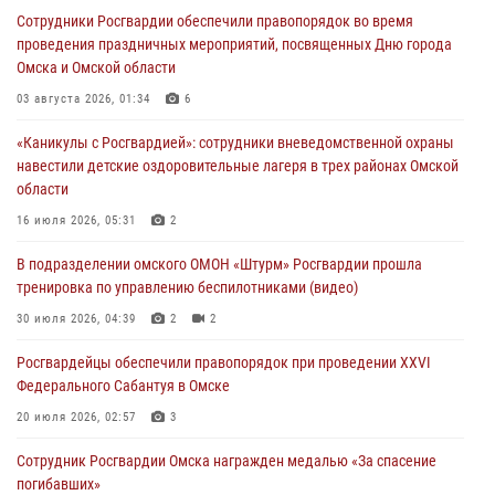
В подразделении омского ОМОН «Штурм» Росгвардии прошла
Сотрудники Росгвардии обеспечили правопорядок во время
тренировка по управлению беспилотниками (видео)
проведения праздничных мероприятий, посвященных Дню города
30 июля 2026, 04:39
2
2
Омска и Омской области
Росгвардия обеспечила безопасность уникального передвижного
03 августа 2026, 01:34
6
музея «Поезд Победы» в Омске
«Каникулы с Росгвардией»: сотрудники вневедомственной охраны
29 июля 2026, 01:49
2
навестили детские оздоровительные лагеря в трех районах Омской
области
Росгвардейцы приняли участие в крестном ходе в День крещения
Руси в Омске
16 июля 2026, 05:31
2
28 июля 2026, 01:44
6
В подразделении омского ОМОН «Штурм» Росгвардии прошла
тренировка по управлению беспилотниками (видео)
При содействии спецназа Росгвардии пресечены нарушения
миграционного законодательства в Омске (видео)
30 июля 2026, 04:39
2
2
27 июля 2026, 07:54
2
1
Росгвардейцы обеcпечили правопорядок при проведении XXVI
Федерального Сабантуя в Омске
20 июля 2026, 02:57
3
Сотрудник Росгвардии Омска награжден медалью «За спасение
погибавших»