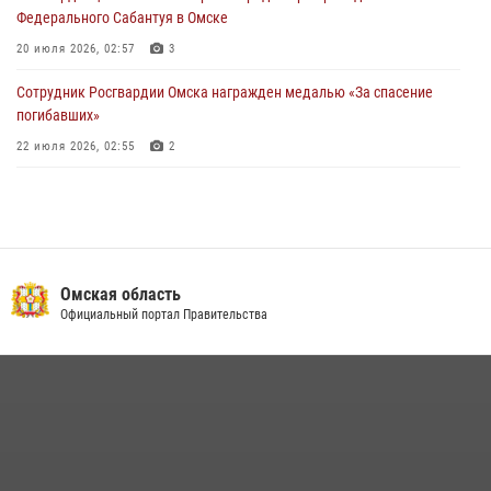
Федерального Сабантуя в Омске
20 июля 2026, 02:57
3
Сотрудник Росгвардии Омска награжден медалью «За спасение
погибавших»
22 июля 2026, 02:55
2
В Омске более 60 новобранцев Росгвардии приняли Военную
присягу
21 июля 2026, 03:36
7
Cотрудники ОМОН "Штурм" Росгвардии отработали навыки
Омская область
пилотирования БПЛА в Омске
Официальный портал Правительства
14 июля 2026, 03:44
1
Росгвардейцы приняли участие в крестном ходе в День крещения
Руси в Омске
28 июля 2026, 01:44
6
Росгвардия подвела итоги добровольной сдачи оружия в Омской