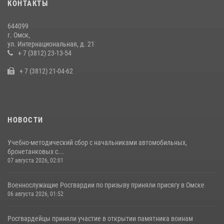
КОНТАКТЫ
области
10 июля 2026, 06:04
644099
г. Омск,
Росгвардия обеспечила безопасность уникального передвижного
ул. Интернациональная, д. 21
музея «Поезд Победы» в Омске
+ 7 (3812) 23-13-54
29 июля 2026, 01:49
2
+ 7 (3812) 21-04-62
НОВОСТИ
Учебно-методический сбор с начальниками автомобильных,
бронетанковых с...
07 августа 2026, 02:01
Военнослужащие Росгвардии по призыву приняли присягу в Омске
06 августа 2026, 01:52
Росгвардейцы приняли участие в открытии памятника воинам