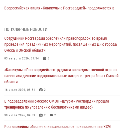
Всероссийская акция «Каникулы с Росгвардией» продолжается в
Омской области
31 июля 2026, 09:22
1
ПОПУЛЯРНЫЕ НОВОСТИ
В подразделении омского ОМОН «Штурм» Росгвардии прошла
Сотрудники Росгвардии обеспечили правопорядок во время
тренировка по управлению беспилотниками (видео)
проведения праздничных мероприятий, посвященных Дню города
30 июля 2026, 04:39
2
2
Омска и Омской области
Росгвардия обеспечила безопасность уникального передвижного
03 августа 2026, 01:34
6
музея «Поезд Победы» в Омске
«Каникулы с Росгвардией»: сотрудники вневедомственной охраны
29 июля 2026, 01:49
2
навестили детские оздоровительные лагеря в трех районах Омской
области
Росгвардейцы приняли участие в крестном ходе в День крещения
Руси в Омске
16 июля 2026, 05:31
2
28 июля 2026, 01:44
6
В подразделении омского ОМОН «Штурм» Росгвардии прошла
тренировка по управлению беспилотниками (видео)
При содействии спецназа Росгвардии пресечены нарушения
миграционного законодательства в Омске (видео)
30 июля 2026, 04:39
2
2
27 июля 2026, 07:54
2
1
Росгвардейцы обеcпечили правопорядок при проведении XXVI