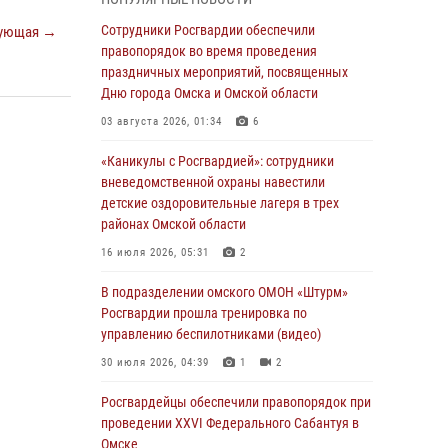
В подразделении омского ОМОН «Штурм»
Росгвардии прошла тренировка по
Сотрудники Росгвардии обеспечили
ующая →
управлению беспилотниками (видео)
правопорядок во время проведения
праздничных мероприятий, посвященных
30 июля 2026, 04:39
1
2
Дню города Омска и Омской области
Росгвардия обеспечила безопасность
03 августа 2026, 01:34
6
уникального передвижного музея «Поезд
Победы» в Омске
«Каникулы с Росгвардией»: сотрудники
вневедомственной охраны навестили
29 июля 2026, 01:49
2
детские оздоровительные лагеря в трех
районах Омской области
Росгвардейцы приняли участие в крестном
ходе в День крещения Руси в Омске
16 июля 2026, 05:31
2
28 июля 2026, 01:44
6
В подразделении омского ОМОН «Штурм»
Росгвардии прошла тренировка по
При содействии спецназа Росгвардии
управлению беспилотниками (видео)
пресечены нарушения миграционного
законодательства в Омске (видео)
30 июля 2026, 04:39
1
2
27 июля 2026, 07:54
2
1
Росгвардейцы обеcпечили правопорядок при
проведении XXVI Федерального Сабантуя в
Росгвардия обеспечила правопорядок на
Омске
концерте группы IOWA в Омске