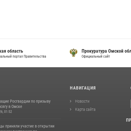
кая область
Прокуратура Омской об
альный портал Правительства
Официальный сайт
И
НАВИГАЦИЯ
ащие Росгвардии по призыву
Новости
сягу в Омске
Карта сайта
26, 01:52
П
цы приняли участие в открытии