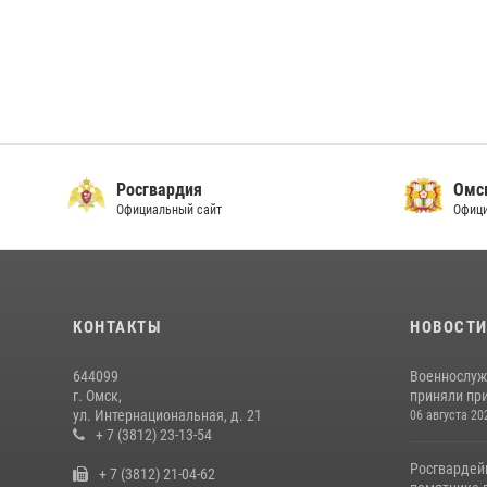
Росгвардия
Омс
Официальный сайт
Офици
КОНТАКТЫ
НОВОСТ
644099
Военнослуж
г. Омск,
приняли при
ул. Интернациональная, д. 21
06 августа 20
+ 7 (3812) 23-13-54
Росгвардей
+ 7 (3812) 21-04-62