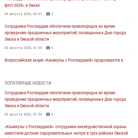
фест-2026» в Омске
04 августа 2026, 03:01
2
Сотрудники Росгвардии обеспечили правопорядок во время
проведения праздничных мероприятий, посвященных Дню города
Омска и Омской области
03 августа 2026, 01:34
6
Всероссийская акция «Каникулы с Росгвардией» продолжается в
Омской области
31 июля 2026, 09:22
1
ПОПУЛЯРНЫЕ НОВОСТИ
В подразделении омского ОМОН «Штурм» Росгвардии прошла
Сотрудники Росгвардии обеспечили правопорядок во время
тренировка по управлению беспилотниками (видео)
проведения праздничных мероприятий, посвященных Дню города
30 июля 2026, 04:39
2
2
Омска и Омской области
Росгвардия обеспечила безопасность уникального передвижного
03 августа 2026, 01:34
6
музея «Поезд Победы» в Омске
«Каникулы с Росгвардией»: сотрудники вневедомственной охраны
29 июля 2026, 01:49
2
навестили детские оздоровительные лагеря в трех районах Омской