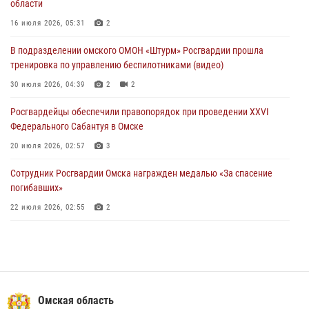
области
Росгвардейцы приняли участие в крестном ходе в День крещения
Руси в Омске
16 июля 2026, 05:31
2
28 июля 2026, 01:44
6
В подразделении омского ОМОН «Штурм» Росгвардии прошла
тренировка по управлению беспилотниками (видео)
При содействии спецназа Росгвардии пресечены нарушения
миграционного законодательства в Омске (видео)
30 июля 2026, 04:39
2
2
27 июля 2026, 07:54
2
1
Росгвардейцы обеcпечили правопорядок при проведении XXVI
Федерального Сабантуя в Омске
20 июля 2026, 02:57
3
Сотрудник Росгвардии Омска награжден медалью «За спасение
погибавших»
22 июля 2026, 02:55
2
В Омске более 60 новобранцев Росгвардии приняли Военную
присягу
21 июля 2026, 03:36
7
Росгвардейцы приняли участие в крестном ходе в День крещения
Омская область