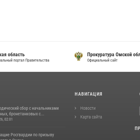
кая область
Прокуратура Омской об
альный портал Правительства
Официальный сайт
И
НАВИГАЦИЯ
одический сбор с начальниками
Новости
ых, бронетанковых с...
Карта сайта
26, 02:01
П
ащие Росгвардии по призыву