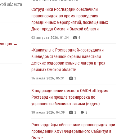
кой области
Всероссийская акция «Каникулы с
Сотрудники Росгвардии обеспечили
Росгвардией» продолжается в Омской
правопорядок во время проведения
области
праздничных мероприятий, посвященных
Дню города Омска и Омской области
31 июля 2026, 09:22
1
03 августа 2026, 01:34
6
В подразделении омского ОМОН «Штурм»
ующая →
Росгвардии прошла тренировка по
«Каникулы с Росгвардией»: сотрудники
управлению беспилотниками (видео)
вневедомственной охраны навестили
детские оздоровительные лагеря в трех
30 июля 2026, 04:39
2
2
районах Омской области
Росгвардия обеспечила безопасность
16 июля 2026, 05:31
2
уникального передвижного музея «Поезд
Победы» в Омске
В подразделении омского ОМОН «Штурм»
Росгвардии прошла тренировка по
29 июля 2026, 01:49
2
управлению беспилотниками (видео)
Росгвардейцы приняли участие в крестном
30 июля 2026, 04:39
2
2
ходе в День крещения Руси в Омске
Росгвардейцы обеcпечили правопорядок при
28 июля 2026, 01:44
6
проведении XXVI Федерального Сабантуя в
Омске
При содействии спецназа Росгвардии