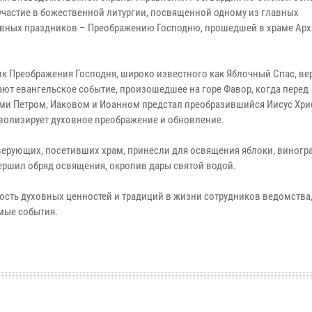
участие в божественной литургии, посвященной одному из главных
вных праздников – Преображению Господню, прошедшей в храме Арх
ик Преображения Господня, широко известного как Яблочный Спас, в
ют евангельское событие, произошедшее на горе Фавор, когда перед
ми Петром, Иаковом и Иоанном предстал преобразившийся Иисус Хрис
волизирует духовное преображение и обновление.
верующих, посетивших храм, принесли для освящения яблоки, виногра
вершил обряд освящения, окропив дары святой водой.
сть духовных ценностей и традиций в жизни сотрудников ведомства, 
мые события.