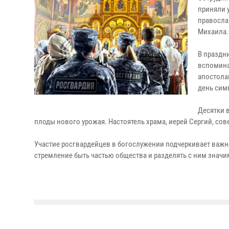
приняли 
правосла
Михаила.
В праздн
вспомина
апостола
день сим
Десятки 
плоды нового урожая. Настоятель храма, иерей Сергий, со
Участие росгвардейцев в богослужении подчеркивает важно
стремление быть частью общества и разделять с ним значи