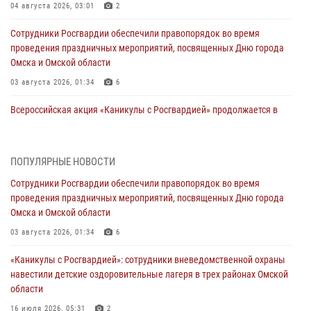
04 августа 2026, 03:01
2
Сотрудники Росгвардии обеспечили правопорядок во время
проведения праздничных мероприятий, посвященных Дню города
Омска и Омской области
03 августа 2026, 01:34
6
Всероссийская акция «Каникулы с Росгвардией» продолжается в
Омской области
31 июля 2026, 09:22
1
ПОПУЛЯРНЫЕ НОВОСТИ
В подразделении омского ОМОН «Штурм» Росгвардии прошла
Сотрудники Росгвардии обеспечили правопорядок во время
тренировка по управлению беспилотниками (видео)
проведения праздничных мероприятий, посвященных Дню города
30 июля 2026, 04:39
2
2
Омска и Омской области
Росгвардия обеспечила безопасность уникального передвижного
03 августа 2026, 01:34
6
музея «Поезд Победы» в Омске
«Каникулы с Росгвардией»: сотрудники вневедомственной охраны
29 июля 2026, 01:49
2
навестили детские оздоровительные лагеря в трех районах Омской
области
Росгвардейцы приняли участие в крестном ходе в День крещения
Руси в Омске
16 июля 2026, 05:31
2