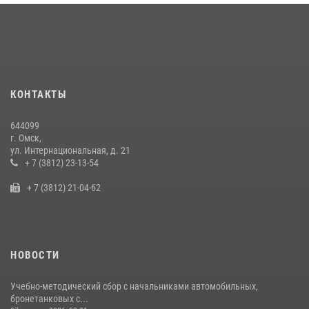
Росгвардейцы приняли участие в крестном ходе в День крещения
Руси в Омске
28 июля 2026, 01:44
6
Росгвардия подвела итоги добровольной сдачи оружия в Омской
КОНТАКТЫ
области
10 июля 2026, 06:04
644099
г. Омск,
Росгвардия обеспечила безопасность уникального передвижного
ул. Интернациональная, д. 21
музея «Поезд Победы» в Омске
+ 7 (3812) 23-13-54
29 июля 2026, 01:49
2
+ 7 (3812) 21-04-62
НОВОСТИ
Учебно-методический сбор с начальниками автомобильных,
бронетанковых с...