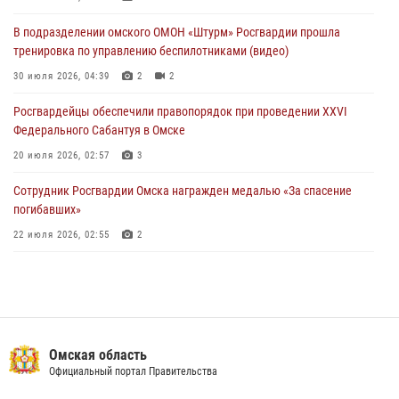
28 июля 2026, 01:44
6
В подразделении омского ОМОН «Штурм» Росгвардии прошла
тренировка по управлению беспилотниками (видео)
При содействии спецназа Росгвардии пресечены нарушения
миграционного законодательства в Омске (видео)
30 июля 2026, 04:39
2
2
27 июля 2026, 07:54
2
1
Росгвардейцы обеcпечили правопорядок при проведении XXVI
Федерального Сабантуя в Омске
20 июля 2026, 02:57
3
Сотрудник Росгвардии Омска награжден медалью «За спасение
погибавших»
22 июля 2026, 02:55
2
В Омске более 60 новобранцев Росгвардии приняли Военную
присягу
21 июля 2026, 03:36
7
Cотрудники ОМОН "Штурм" Росгвардии отработали навыки
Омская область
пилотирования БПЛА в Омске
Официальный портал Правительства
14 июля 2026, 03:44
1