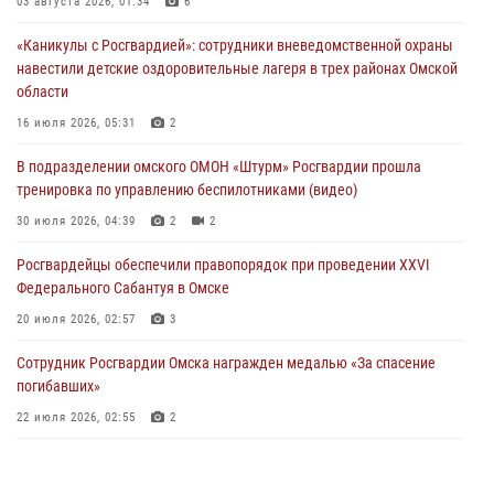
Росгвардия обеспечила безопасность уникального передвижного
03 августа 2026, 01:34
6
музея «Поезд Победы» в Омске
«Каникулы с Росгвардией»: сотрудники вневедомственной охраны
29 июля 2026, 01:49
2
навестили детские оздоровительные лагеря в трех районах Омской
области
Росгвардейцы приняли участие в крестном ходе в День крещения
Руси в Омске
16 июля 2026, 05:31
2
28 июля 2026, 01:44
6
В подразделении омского ОМОН «Штурм» Росгвардии прошла
тренировка по управлению беспилотниками (видео)
При содействии спецназа Росгвардии пресечены нарушения
миграционного законодательства в Омске (видео)
30 июля 2026, 04:39
2
2
27 июля 2026, 07:54
2
1
Росгвардейцы обеcпечили правопорядок при проведении XXVI
Федерального Сабантуя в Омске
20 июля 2026, 02:57
3
Сотрудник Росгвардии Омска награжден медалью «За спасение
погибавших»
22 июля 2026, 02:55
2
В Омске более 60 новобранцев Росгвардии приняли Военную
присягу