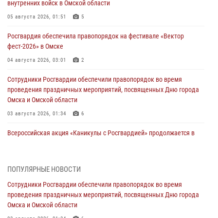
внутренних войск в Омской области
05 августа 2026, 01:51
5
Росгвардия обеспечила правопорядок на фестивале «Вектор
фест-2026» в Омске
04 августа 2026, 03:01
2
Сотрудники Росгвардии обеспечили правопорядок во время
проведения праздничных мероприятий, посвященных Дню города
Омска и Омской области
03 августа 2026, 01:34
6
Всероссийская акция «Каникулы с Росгвардией» продолжается в
Омской области
31 июля 2026, 09:22
1
ПОПУЛЯРНЫЕ НОВОСТИ
В подразделении омского ОМОН «Штурм» Росгвардии прошла
Сотрудники Росгвардии обеспечили правопорядок во время
тренировка по управлению беспилотниками (видео)
проведения праздничных мероприятий, посвященных Дню города
30 июля 2026, 04:39
2
2
Омска и Омской области