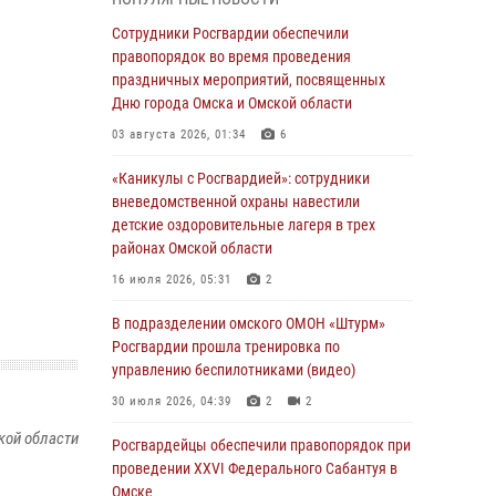
Всероссийская акция «Каникулы с
Сотрудники Росгвардии обеспечили
Росгвардией» продолжается в Омской
правопорядок во время проведения
области
праздничных мероприятий, посвященных
Дню города Омска и Омской области
31 июля 2026, 09:22
1
03 августа 2026, 01:34
6
В подразделении омского ОМОН «Штурм»
Росгвардии прошла тренировка по
«Каникулы с Росгвардией»: сотрудники
управлению беспилотниками (видео)
вневедомственной охраны навестили
детские оздоровительные лагеря в трех
30 июля 2026, 04:39
2
2
районах Омской области
Росгвардия обеспечила безопасность
16 июля 2026, 05:31
2
уникального передвижного музея «Поезд
Победы» в Омске
В подразделении омского ОМОН «Штурм»
Росгвардии прошла тренировка по
29 июля 2026, 01:49
2
управлению беспилотниками (видео)
Росгвардейцы приняли участие в крестном
30 июля 2026, 04:39
2
2
ходе в День крещения Руси в Омске
кой области
Росгвардейцы обеcпечили правопорядок при
28 июля 2026, 01:44
6
проведении XXVI Федерального Сабантуя в
Омске
При содействии спецназа Росгвардии