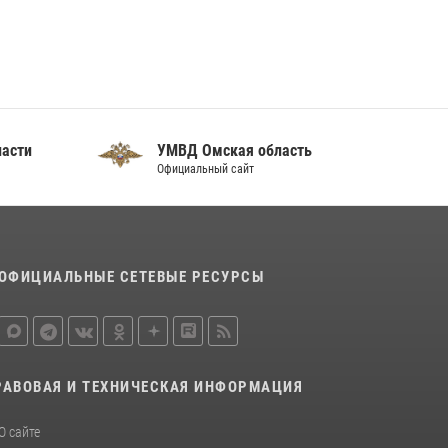
отработали навыки пилотирования БПЛА в
Омске
14 июля 2026, 03:44
1
Росгвардия подвела итоги добровольной
сдачи оружия в Омской области
ласти
УМВД Омская область
10 июля 2026, 06:04
Официальный сайт
ОФИЦИАЛЬНЫЕ СЕТЕВЫЕ РЕСУРСЫ
РАВОВАЯ И ТЕХНИЧЕСКАЯ ИНФОРМАЦИЯ
О сайте