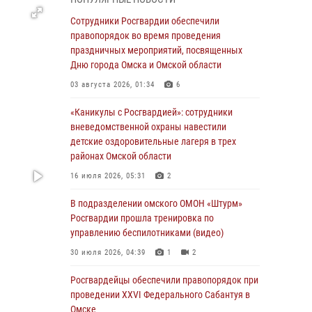
В подразделении омского ОМОН «Штурм»
Росгвардии прошла тренировка по
Сотрудники Росгвардии обеспечили
управлению беспилотниками (видео)
правопорядок во время проведения
праздничных мероприятий, посвященных
30 июля 2026, 04:39
1
2
Дню города Омска и Омской области
Росгвардия обеспечила безопасность
03 августа 2026, 01:34
6
уникального передвижного музея «Поезд
Победы» в Омске
«Каникулы с Росгвардией»: сотрудники
вневедомственной охраны навестили
29 июля 2026, 01:49
2
детские оздоровительные лагеря в трех
районах Омской области
Росгвардейцы приняли участие в крестном
ходе в День крещения Руси в Омске
16 июля 2026, 05:31
2
28 июля 2026, 01:44
6
В подразделении омского ОМОН «Штурм»
Росгвардии прошла тренировка по
При содействии спецназа Росгвардии
управлению беспилотниками (видео)
пресечены нарушения миграционного
законодательства в Омске (видео)
30 июля 2026, 04:39
1
2
27 июля 2026, 07:54
2
1
Росгвардейцы обеcпечили правопорядок при
проведении XXVI Федерального Сабантуя в
Росгвардия обеспечила правопорядок на
Омске
концерте группы IOWA в Омске