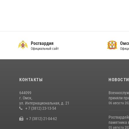
Росгвардия
Омс
Официальный сайт
Офици
КОНТАКТЫ
НОВОСТ
644099
Военнослуж
г. Омск,
приняли при
ул. Интернациональная, д. 21
06 августа 20
+ 7 (3812) 23-13-54
Росгвардей
+ 7 (3812) 21-04-62
памятника в
05 августа 20