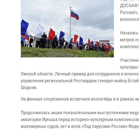
ДОСААФ Р
Россия!»,
военносл
Началась
метров п
комплекс
Участник
культуры
Омской области. Личный пример для сотрудников и военно
управления региональной Росгвардии генерал-майор Еста
Шодоев.
На финише спортсменов встречали волонтёры и в рамках а
Продолжилась акция показательными выступлениями ведущ
акватории Иртыша перед историко-культурным комплексом
маломерных судов, яхт и ялов «Под парусами России» Феде