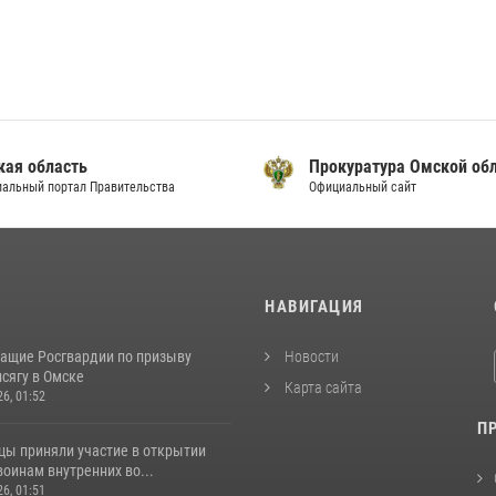
кая область
Прокуратура Омской об
альный портал Правительства
Официальный сайт
И
НАВИГАЦИЯ
ащие Росгвардии по призыву
Новости
сягу в Омске
Карта сайта
26, 01:52
П
цы приняли участие в открытии
оинам внутренних во...
26, 01:51