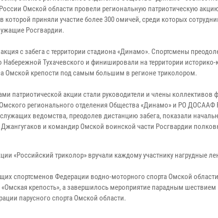
оссии Омской области провели региональную патриотическую акцию
 в которой приняли участие более 300 омичей, среди которых сотрудни
ужащие Росгвардии.
 акция с забега с территории стадиона «Динамо». Спортсмены преодол
о Набережной Тухачевского и финишировали на территории историко-
а Омской крепости под самым большим в регионе триколором.
ами патриотической акции стали руководители и члены коллективов 
 Омского регионального отделения Общества «Динамо» и РО ДОСААФ 
служащих ведомства, преодолев дистанцию забега, показали началь
й Джангугаков и командир Омской воинской части Росгвардии полков
кции «Российский триколор» вручали каждому участнику нагрудные ле
их спортсменов Федерации водно-моторного спорта Омской области
 «Омская крепость», а завершилось мероприятие парадным шествием
рации парусного спорта Омской области.