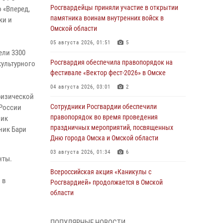
Росгвардейцы приняли участие в открытии
 «Вперед,
памятника воинам внутренних войск в
ки и
Омской области
05 августа 2026, 01:51
5
ели 3300
Росгвардия обеспечила правопорядок на
культурного
фестивале «Вектор фест-2026» в Омске
04 августа 2026, 03:01
2
физической
Сотрудники Росгвардии обеспечили
России
правопорядок во время проведения
ник
праздничных мероприятий, посвященных
ник Бари
Дню города Омска и Омской области
03 августа 2026, 01:34
6
нты.
Всероссийская акция «Каникулы с
 в
Росгвардией» продолжается в Омской
области
31 июля 2026, 09:22
1
ПОПУЛЯРНЫЕ НОВОСТИ