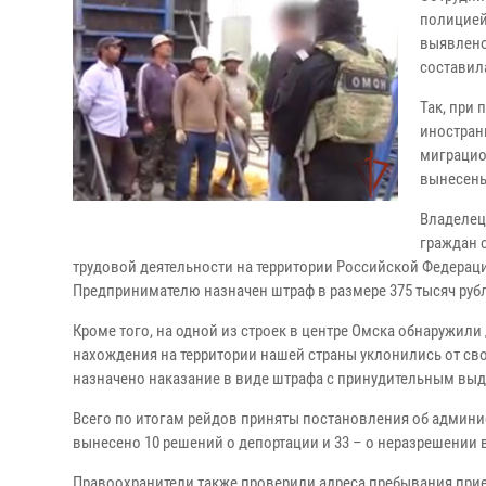
полицией
выявлено
составила
Так, при
иностран
миграцио
вынесены
Владелец
граждан 
трудовой деятельности на территории Российской Федерац
Предпринимателю назначен штраф в размере 375 тысяч руб
Кроме того, на одной из строек в центре Омска обнаружили 
нахождения на территории нашей страны уклонились от св
назначено наказание в виде штрафа с принудительным выд
Всего по итогам рейдов приняты постановления об админи
вынесено 10 решений о депортации и 33 – о неразрешении
Правоохранители также проверили адреса пребывания прие