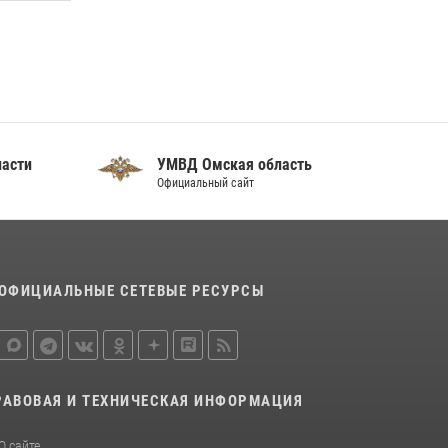
отработали навыки пилотирования БПЛА в
Омске
14 июля 2026, 03:44
1
Росгвардия подвела итоги добровольной
сдачи оружия в Омской области
10 июля 2026, 06:04
ласти
УМВД Омская область
Официальный сайт
ОФИЦИАЛЬНЫЕ СЕТЕВЫЕ РЕСУРСЫ
РАВОВАЯ И ТЕХНИЧЕСКАЯ ИНФОРМАЦИЯ
О сайте