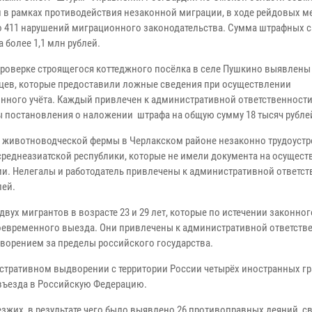
 в рамках противодействия незаконной миграции, в ходе рейдовых м
 411 нарушений миграционного законодательства. Сумма штрафных 
 более 1,1 млн рублей.
 проверке строящегося коттеджного посёлка в селе Пушкино выявлены
цев, которые предоставили ложные сведения при осуществлении
нного учёта. Каждый привлечен к административной ответственности
 постановления о наложении штрафа на общую сумму 18 тысяч рубле
 животноводческой фермы в Черлакском районе незаконно трудоустр
среднеазиатской республики, которые не имели документа на осущест
ии. Нелегалы и работодатель привлечены к административной ответст
лей.
двух мигрантов в возрасте 23 и 29 лет, которые по истечении законно
оевременного выезда. Они привлечены к административной ответстве
ворением за пределы российского государства.
стративном выдворении с территории России четырёх иностранных гр
 въезда в Российскую Федерацию.
зжих, в результате чего было выявлено 26 противоправных деяний, с