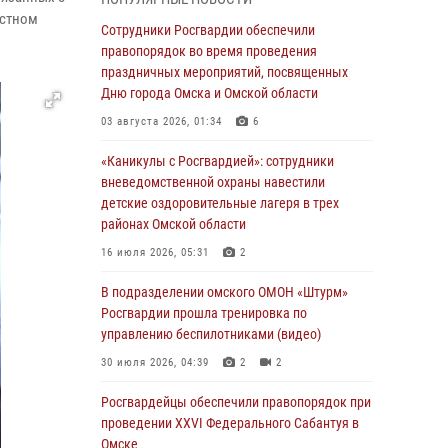
астном
Всероссийская акция «Каникулы с
Сотрудники Росгвардии обеспечили
Росгвардией» продолжается в Омской
правопорядок во время проведения
области
праздничных мероприятий, посвященных
Дню города Омска и Омской области
31 июля 2026, 09:22
1
03 августа 2026, 01:34
6
В подразделении омского ОМОН «Штурм»
Росгвардии прошла тренировка по
«Каникулы с Росгвардией»: сотрудники
управлению беспилотниками (видео)
вневедомственной охраны навестили
детские оздоровительные лагеря в трех
30 июля 2026, 04:39
2
2
районах Омской области
Росгвардия обеспечила безопасность
16 июля 2026, 05:31
2
уникального передвижного музея «Поезд
Победы» в Омске
В подразделении омского ОМОН «Штурм»
Росгвардии прошла тренировка по
29 июля 2026, 01:49
2
управлению беспилотниками (видео)
Росгвардейцы приняли участие в крестном
30 июля 2026, 04:39
2
2
ходе в День крещения Руси в Омске
Росгвардейцы обеcпечили правопорядок при
28 июля 2026, 01:44
6
проведении XXVI Федерального Сабантуя в
Омске
При содействии спецназа Росгвардии