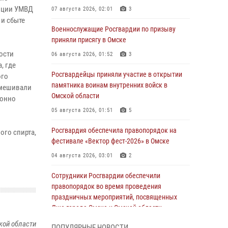
упции УМВД
07 августа 2026, 02:01
3
 и сбыте
Военнослужащие Росгвардии по призыву
приняли присягу в Омске
ости
06 августа 2026, 01:52
3
, где
Росгвардейцы приняли участие в открытии
ого
памятника воинам внутренних войск в
смешивали
Омской области
конно
05 августа 2026, 01:51
5
Росгвардия обеспечила правопорядок на
ого спирта,
фестивале «Вектор фест-2026» в Омске
04 августа 2026, 03:01
2
Сотрудники Росгвардии обеспечили
правопорядок во время проведения
праздничных мероприятий, посвященных
Дню города Омска и Омской области
03 августа 2026, 01:34
6
кой области
ПОПУЛЯРНЫЕ НОВОСТИ