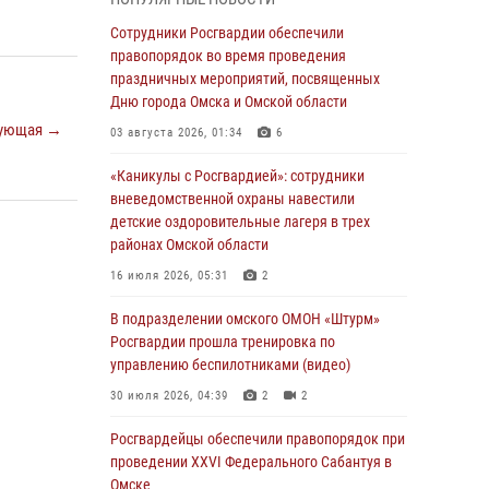
Всероссийская акция «Каникулы с
Сотрудники Росгвардии обеспечили
Росгвардией» продолжается в Омской
правопорядок во время проведения
области
праздничных мероприятий, посвященных
Дню города Омска и Омской области
31 июля 2026, 09:22
1
ующая →
03 августа 2026, 01:34
6
В подразделении омского ОМОН «Штурм»
Росгвардии прошла тренировка по
«Каникулы с Росгвардией»: сотрудники
управлению беспилотниками (видео)
вневедомственной охраны навестили
детские оздоровительные лагеря в трех
30 июля 2026, 04:39
2
2
районах Омской области
Росгвардия обеспечила безопасность
16 июля 2026, 05:31
2
уникального передвижного музея «Поезд
Победы» в Омске
В подразделении омского ОМОН «Штурм»
Росгвардии прошла тренировка по
29 июля 2026, 01:49
2
управлению беспилотниками (видео)
Росгвардейцы приняли участие в крестном
30 июля 2026, 04:39
2
2
ходе в День крещения Руси в Омске
Росгвардейцы обеcпечили правопорядок при
28 июля 2026, 01:44
6
проведении XXVI Федерального Сабантуя в
Омске
При содействии спецназа Росгвардии