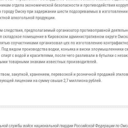
никам отдела экономической безопасности и противодействия корр
о городу Омску при задержании шести подозреваемых в изготовлении
ктной алкогольной продукции.
м следствия, предполагаемый организатор противоправной деятельн
л складское помещение в Кировском административном округе Омска
 пятью соучастниками организовал цех по изготовлению контрафактн
. Под видом производства водки, коньяка и виски злоумышленники 
спирт с водой и красителями, после чего разливали в бутылки с неза
ыми товарными знаками известных производителей.
вом, закупкой, хранением, перевозкой и розничной продажей этилов
вующей лицензии на сумму свыше 2,7 миллиона рублей.
ьной службы войск национальной гвардии Российской Федерации по Омс