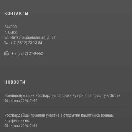
Росгвардия подвела итоги добровольной сдачи оружия в Омской
КОНТАКТЫ
области
10 июля 2026, 06:04
644099
г. Омск,
Росгвардейцы приняли участие в крестном ходе в День крещения
ул. Интернациональная, д. 21
Руси в Омске
+ 7 (3812) 23-13-54
28 июля 2026, 01:44
6
+ 7 (3812) 21-04-62
НОВОСТИ
Военнослужащие Росгвардии по призыву приняли присягу в Омске
06 августа 2026, 01:52
Росгвардейцы приняли участие в открытии памятника воинам
внутренних во...
05 августа 2026, 01:51