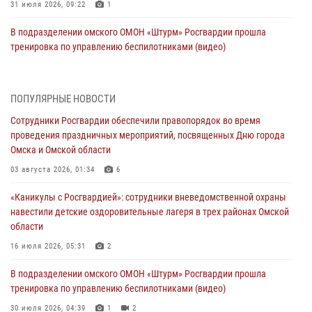
31 июля 2026, 09:22
1
В подразделении омского ОМОН «Штурм» Росгвардии прошла
тренировка по управлению беспилотниками (видео)
30 июля 2026, 04:39
1
2
Росгвардия обеспечила безопасность уникального передвижного
ПОПУЛЯРНЫЕ НОВОСТИ
музея «Поезд Победы» в Омске
Сотрудники Росгвардии обеспечили правопорядок во время
29 июля 2026, 01:49
2
проведения праздничных мероприятий, посвященных Дню города
Омска и Омской области
Росгвардейцы приняли участие в крестном ходе в День крещения
Руси в Омске
03 августа 2026, 01:34
6
28 июля 2026, 01:44
6
«Каникулы с Росгвардией»: сотрудники вневедомственной охраны
навестили детские оздоровительные лагеря в трех районах Омской
При содействии спецназа Росгвардии пресечены нарушения
области
миграционного законодательства в Омске (видео)
16 июля 2026, 05:31
2
27 июля 2026, 07:54
2
1
В подразделении омского ОМОН «Штурм» Росгвардии прошла
Росгвардия обеспечила правопорядок на концерте группы IOWA в
тренировка по управлению беспилотниками (видео)
Омске
30 июля 2026, 04:39
1
2