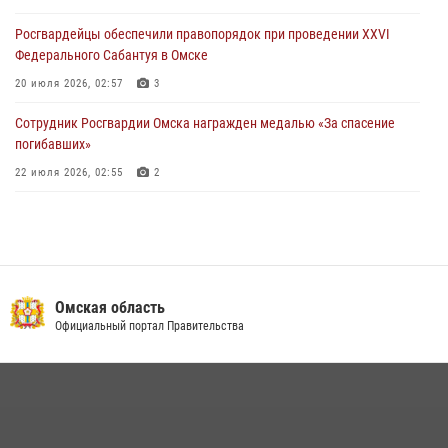
27 июля 2026, 01:42
2
Росгвардейцы обеcпечили правопорядок при проведении XXVI
Федерального Сабантуя в Омске
20 июля 2026, 02:57
3
Сотрудник Росгвардии Омска награжден медалью «За спасение
погибавших»
22 июля 2026, 02:55
2
В Омске более 60 новобранцев Росгвардии приняли Военную
присягу
21 июля 2026, 03:36
7
Cотрудники ОМОН "Штурм" Росгвардии отработали навыки
Омская область
пилотирования БПЛА в Омске
Официальный портал Правительства
14 июля 2026, 03:44
1
Росгвардия обеспечила безопасность уникального передвижного
музея «Поезд Победы» в Омске
29 июля 2026, 01:49
2