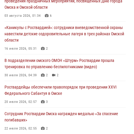
проведения праздничных мероприятий, посвященных Дню города
30 июля 2026, 04:39
2
2
Омска и Омской области
Росгвардия обеспечила безопасность уникального передвижного
03 августа 2026, 01:34
6
музея «Поезд Победы» в Омске
«Каникулы с Росгвардией»: сотрудники вневедомственной охраны
29 июля 2026, 01:49
2
навестили детские оздоровительные лагеря в трех районах Омской
области
Росгвардейцы приняли участие в крестном ходе в День крещения
Руси в Омске
16 июля 2026, 05:31
2
28 июля 2026, 01:44
6
В подразделении омского ОМОН «Штурм» Росгвардии прошла
тренировка по управлению беспилотниками (видео)
При содействии спецназа Росгвардии пресечены нарушения
миграционного законодательства в Омске (видео)
30 июля 2026, 04:39
2
2
27 июля 2026, 07:54
2
1
Росгвардейцы обеcпечили правопорядок при проведении XXVI
Федерального Сабантуя в Омске
20 июля 2026, 02:57
3
Сотрудник Росгвардии Омска награжден медалью «За спасение
погибавших»
22 июля 2026, 02:55
2