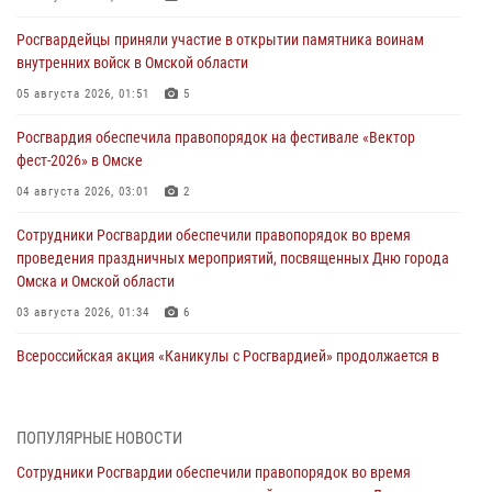
Росгвардейцы приняли участие в открытии памятника воинам
внутренних войск в Омской области
05 августа 2026, 01:51
5
Росгвардия обеспечила правопорядок на фестивале «Вектор
фест-2026» в Омске
04 августа 2026, 03:01
2
Сотрудники Росгвардии обеспечили правопорядок во время
проведения праздничных мероприятий, посвященных Дню города
Омска и Омской области
03 августа 2026, 01:34
6
Всероссийская акция «Каникулы с Росгвардией» продолжается в
Омской области
31 июля 2026, 09:22
1
ПОПУЛЯРНЫЕ НОВОСТИ
В подразделении омского ОМОН «Штурм» Росгвардии прошла
Сотрудники Росгвардии обеспечили правопорядок во время
тренировка по управлению беспилотниками (видео)