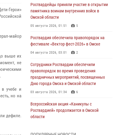
Росгвардейцы приняли участие в открытии
ети-Герои»
памятника воинам внутренних войск в
Российской
Омской области
05 августа 2026, 01:51
5
ерал-майор
Росгвардия обеспечила правопорядок на
фестивале «Вектор фест-2026» в Омске
04 августа 2026, 03:01
2
здо выше их
момент, не
Сотрудники Росгвардии обеспечили
роическими
правопорядок во время проведения
.
праздничных мероприятий, посвященных
Дню города Омска и Омской области
 в учебе и
03 августа 2026, 01:34
6
есть, но на
Всероссийская акция «Каникулы с
Росгвардией» продолжается в Омской
ли дефиле.
области
31 июля 2026, 09:22
1
ПОПУЛЯРНЫЕ НОВОСТИ