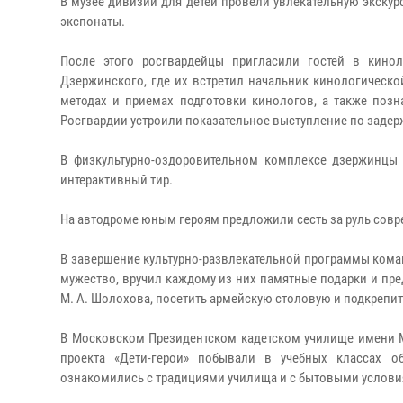
В музее дивизии для детей провели увлекательную экску
экспонаты.
После этого росгвардейцы пригласили гостей в кино
Дзержинского, где их встретил начальник кинологическ
методах и приемах подготовки кинологов, а также позн
Росгвардии устроили показательное выступление по заде
В физкультурно-оздоровительном комплексе дзержинцы 
интерактивный тир.
На автодроме юным героям предложили сесть за руль совр
В завершение культурно-развлекательной программы кома
мужество, вручил каждому из них памятные подарки и пр
М. А. Шолохова, посетить армейскую столовую и подкрепит
В Московском Президентском кадетском училище имени М
проекта «Дети-герои» побывали в учебных классах об
ознакомились с традициями училища и с бытовыми услови