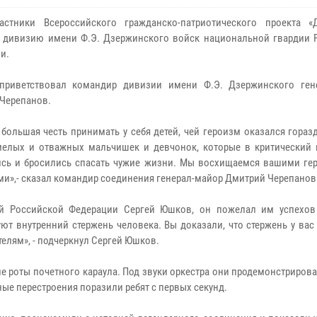
астники Всероссийского гражданско-патриотического проекта «Д
 дивизию имени Ф.Э. Дзержинского войск национальной гвардии 
и.
оприветствовал командир дивизии имени Ф.Э. Дзержинского ген
Черепанов.
 большая честь принимать у себя детей, чей героизм оказался гора
мелых и отважных мальчишек и девчонок, которые в критический 
ись и бросились спасать чужие жизни. Мы восхищаемся вашими ге
ми»,- сказал командир соединения генерал-майор Дмитрий Черепанов
ой Российской Федерации Сергей Юшков, он пожелал им успехов
т внутренний стержень человека. Вы доказали, что стержень у вас 
телям», - подчеркнул Сергей Юшков.
роты почетного караула. Под звуки оркестра они продемонстрирова
ые перестроения поразили ребят с первых секунд.