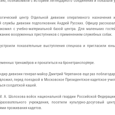
рсию, познакомили с историей легендарного соединения и показали
логический центр Отдельной дивизии оперативного назначения 
ой службы дивизии подполковник Андрей Русских. Офицер рассказал
акомил с учебно-материальной базой центра. Для маленьких госте
ржанию вооруженных преступников с применением служебных собак.
устроили показательные выступления спецназа и пригласили юны
еменных тренажёров и прокатиться на бронетранспортере.
ндир дивизии генерал-майор Дмитрий Черепанов еще раз поблагодар
едложил, перед поездкой в Московское Президентское кадетское уч
ься солдатской кашей.
. А. Шолохова войск национальной гвардии Российской Федерации
разовательного учреждения, посетили культурно-досуговый цент
ями проживания кадетов.