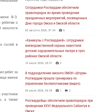
 уникальные
В подразделении омского ОМОН «Штурм»
Росгвардии прошла тренировка по
Сотрудники Росгвардии обеспечили
управлению беспилотниками (видео)
правопорядок во время проведения
имени Ф.Э.
праздничных мероприятий, посвященных
30 июля 2026, 04:39
1
2
 ребятам о
Дню города Омска и Омской области
й кинологи
Росгвардия обеспечила безопасность
03 августа 2026, 01:34
6
уникального передвижного музея «Поезд
Победы» в Омске
«Каникулы с Росгвардией»: сотрудники
х гостей в
вневедомственной охраны навестили
29 июля 2026, 01:49
2
детские оздоровительные лагеря в трех
районах Омской области
Росгвардейцы приняли участие в крестном
ходе в День крещения Руси в Омске
16 июля 2026, 05:31
2
28 июля 2026, 01:44
6
ил ребят за
В подразделении омского ОМОН «Штурм»
илище имени
Росгвардии прошла тренировка по
При содействии спецназа Росгвардии
управлению беспилотниками (видео)
пресечены нарушения миграционного
законодательства в Омске (видео)
30 июля 2026, 04:39
1
2
 участники
27 июля 2026, 07:54
2
1
р, а также
Росгвардейцы обеcпечили правопорядок при
проведении XXVI Федерального Сабантуя в
Росгвардия обеспечила правопорядок на
Омске
концерте группы IOWA в Омске