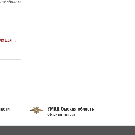
кой области
ующая →
ласти
УМВД Омская область
Официальный сайт