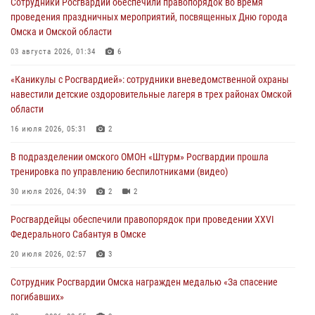
Сотрудники Росгвардии обеспечили правопорядок во время
тренировка по управлению беспилотниками (видео)
проведения праздничных мероприятий, посвященных Дню города
30 июля 2026, 04:39
2
2
Омска и Омской области
Росгвардия обеспечила безопасность уникального передвижного
03 августа 2026, 01:34
6
музея «Поезд Победы» в Омске
«Каникулы с Росгвардией»: сотрудники вневедомственной охраны
29 июля 2026, 01:49
2
навестили детские оздоровительные лагеря в трех районах Омской
области
Росгвардейцы приняли участие в крестном ходе в День крещения
Руси в Омске
16 июля 2026, 05:31
2
28 июля 2026, 01:44
6
В подразделении омского ОМОН «Штурм» Росгвардии прошла
тренировка по управлению беспилотниками (видео)
При содействии спецназа Росгвардии пресечены нарушения
миграционного законодательства в Омске (видео)
30 июля 2026, 04:39
2
2
27 июля 2026, 07:54
2
1
Росгвардейцы обеcпечили правопорядок при проведении XXVI
Федерального Сабантуя в Омске
20 июля 2026, 02:57
3
Сотрудник Росгвардии Омска награжден медалью «За спасение
погибавших»