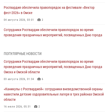
Росгвардия обеспечила правопорядок на фестивале «Вектор
фест-2026» в Омске
04 августа 2026, 03:01
2
Сотрудники Росгвардии обеспечили правопорядок во время
проведения праздничных мероприятий, посвященных Дню города
Омска и Омской области
03 августа 2026, 01:34
6
ПОПУЛЯРНЫЕ НОВОСТИ
Всероссийская акция «Каникулы с Росгвардией» продолжается в
Сотрудники Росгвардии обеспечили правопорядок во время
Омской области
проведения праздничных мероприятий, посвященных Дню города
31 июля 2026, 09:22
1
Омска и Омской области
В подразделении омского ОМОН «Штурм» Росгвардии прошла
03 августа 2026, 01:34
6
тренировка по управлению беспилотниками (видео)
«Каникулы с Росгвардией»: сотрудники вневедомственной охраны
30 июля 2026, 04:39
2
2
навестили детские оздоровительные лагеря в трех районах Омской
области
Росгвардия обеспечила безопасность уникального передвижного
музея «Поезд Победы» в Омске
16 июля 2026, 05:31
2