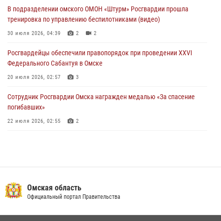
29 июля 2026, 01:49
2
В подразделении омского ОМОН «Штурм» Росгвардии прошла
тренировка по управлению беспилотниками (видео)
Росгвардейцы приняли участие в крестном ходе в День крещения
Руси в Омске
30 июля 2026, 04:39
2
2
28 июля 2026, 01:44
6
Росгвардейцы обеcпечили правопорядок при проведении XXVI
Федерального Сабантуя в Омске
20 июля 2026, 02:57
3
Сотрудник Росгвардии Омска награжден медалью «За спасение
погибавших»
22 июля 2026, 02:55
2
В Омске более 60 новобранцев Росгвардии приняли Военную
присягу
21 июля 2026, 03:36
7
Росгвардия обеспечила безопасность уникального передвижного
Омская область
музея «Поезд Победы» в Омске
Официальный портал Правительства
29 июля 2026, 01:49
2