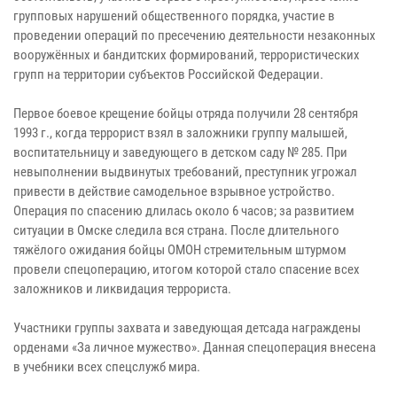
групповых нарушений общественного порядка, участие в
проведении операций по пресечению деятельности незаконных
вооружённых и бандитских формирований, террористических
групп на территории субъектов Российской Федерации.
Первое боевое крещение бойцы отряда получили 28 сентября
1993 г., когда террорист взял в заложники группу малышей,
воспитательницу и заведующего в детском саду № 285. При
невыполнении выдвинутых требований, преступник угрожал
привести в действие самодельное взрывное устройство.
Операция по спасению длилась около 6 часов; за развитием
ситуации в Омске следила вся страна. После длительного
тяжёлого ожидания бойцы ОМОН стремительным штурмом
провели спецоперацию, итогом которой стало спасение всех
заложников и ликвидация террориста.
Участники группы захвата и заведующая детсада награждены
орденами «За личное мужество». Данная спецоперация внесена
в учебники всех спецслужб мира.