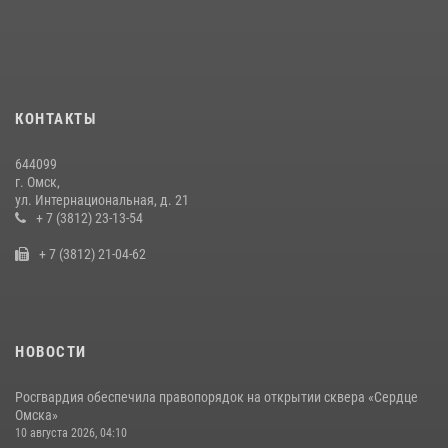
Росгвардейцы приняли участие в крестном ходе в День крещения
Руси в Омске
28 июля 2026, 01:44
6
Cотрудники ОМОН "Штурм" Росгвардии отработали навыки
КОНТАКТЫ
пилотирования БПЛА в Омске
14 июля 2026, 03:44
1
644099
г. Омск,
Росгвардейцы приняли участие в обеспечении правопорядка на
ул. Интернациональная, д. 21
культурно-массовых мероприятиях в г.Омске и Омской области
+ 7 (3812) 23-13-54
13 июля 2026, 05:47
5
+ 7 (3812) 21-04-62
НОВОСТИ
Росгвардия обеспечила правопорядок на открытии сквера «Сердце
Омска»
10 августа 2026, 04:10