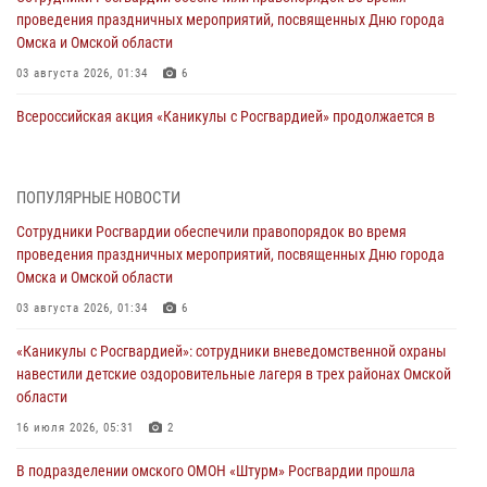
проведения праздничных мероприятий, посвященных Дню города
Омска и Омской области
03 августа 2026, 01:34
6
Всероссийская акция «Каникулы с Росгвардией» продолжается в
Омской области
31 июля 2026, 09:22
1
ПОПУЛЯРНЫЕ НОВОСТИ
В подразделении омского ОМОН «Штурм» Росгвардии прошла
Сотрудники Росгвардии обеспечили правопорядок во время
тренировка по управлению беспилотниками (видео)
проведения праздничных мероприятий, посвященных Дню города
30 июля 2026, 04:39
2
2
Омска и Омской области
Росгвардия обеспечила безопасность уникального передвижного
03 августа 2026, 01:34
6
музея «Поезд Победы» в Омске
«Каникулы с Росгвардией»: сотрудники вневедомственной охраны
29 июля 2026, 01:49
2
навестили детские оздоровительные лагеря в трех районах Омской
области
Росгвардейцы приняли участие в крестном ходе в День крещения
Руси в Омске
16 июля 2026, 05:31
2
28 июля 2026, 01:44
6
В подразделении омского ОМОН «Штурм» Росгвардии прошла