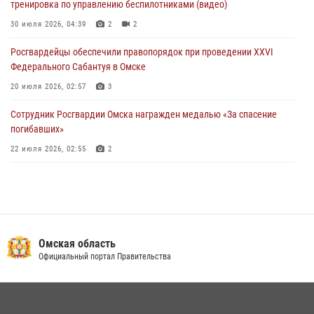
тренировка по управлению беспилотниками (видео)
При содействии спецназа Росгвардии пресечены нарушения
миграционного законодательства в Омске (видео)
30 июля 2026, 04:39
2
2
27 июля 2026, 07:54
2
1
Росгвардейцы обеcпечили правопорядок при проведении XXVI
Федерального Сабантуя в Омске
20 июля 2026, 02:57
3
Сотрудник Росгвардии Омска награжден медалью «За спасение
погибавших»
22 июля 2026, 02:55
2
В Омске более 60 новобранцев Росгвардии приняли Военную
присягу
21 июля 2026, 03:36
7
Росгвардия обеспечила безопасность уникального передвижного
Омская область
музея «Поезд Победы» в Омске
Официальный портал Правительства
29 июля 2026, 01:49
2
Росгвардейцы приняли участие в крестном ходе в День крещения