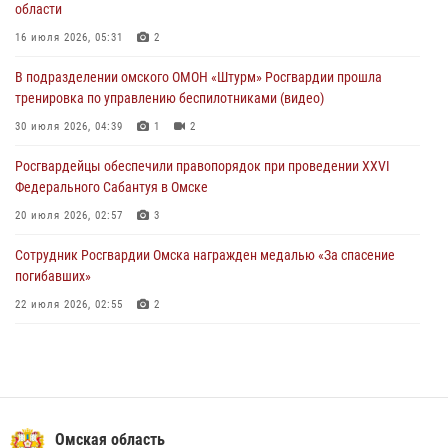
области
Росгвардия обеспечила правопорядок на концерте группы IOWA в
Омске
16 июля 2026, 05:31
2
27 июля 2026, 01:42
2
В подразделении омского ОМОН «Штурм» Росгвардии прошла
тренировка по управлению беспилотниками (видео)
При содействии Росгвардии обеспечен правопорядок на XXII
Форуме межрегионального сотрудничества России и Казахстана в
30 июля 2026, 04:39
1
2
Омске
Росгвардейцы обеcпечили правопорядок при проведении XXVI
26 июля 2026, 01:40
2
Федерального Сабантуя в Омске
20 июля 2026, 02:57
3
Сотрудник Росгвардии Омска награжден медалью «За спасение
погибавших»
22 июля 2026, 02:55
2
В Омске более 60 новобранцев Росгвардии приняли Военную
присягу
21 июля 2026, 03:36
7
Росгвардия подвела итоги добровольной сдачи оружия в Омской
Омская область