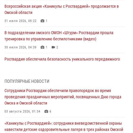
Всероссийская акция «Каникулы с Росгвардией» продолжается в
Омской области
31 июля 2026, 09:22
1
В подразделении омского ОМОН «Штурм» Росгвардии прошла
тренировка по управлению беспилотниками (видео)
30 июля 2026, 04:39
1
2
Росгвардия обеспечила безопасность уникального передвижного
музея «Поезд Победы» в Омске
29 июля 2026, 01:49
2
ПОПУЛЯРНЫЕ НОВОСТИ
Росгвардейцы приняли участие в крестном ходе в День крещения
Сотрудники Росгвардии обеспечили правопорядок во время
Руси в Омске
проведения праздничных мероприятий, посвященных Дню города
28 июля 2026, 01:44
6
Омска и Омской области
При содействии спецназа Росгвардии пресечены нарушения
03 августа 2026, 01:34
6
миграционного законодательства в Омске (видео)
«Каникулы с Росгвардией»: сотрудники вневедомственной охраны
27 июля 2026, 07:54
2
1
навестили детские оздоровительные лагеря в трех районах Омской