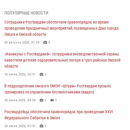
31 июля 2026, 09:22
1
ПОПУЛЯРНЫЕ НОВОСТИ
В подразделении омского ОМОН «Штурм» Росгвардии прошла
Сотрудники Росгвардии обеспечили правопорядок во время
тренировка по управлению беспилотниками (видео)
проведения праздничных мероприятий, посвященных Дню города
30 июля 2026, 04:39
2
2
Омска и Омской области
Росгвардия обеспечила безопасность уникального передвижного
03 августа 2026, 01:34
6
музея «Поезд Победы» в Омске
«Каникулы с Росгвардией»: сотрудники вневедомственной охраны
29 июля 2026, 01:49
2
навестили детские оздоровительные лагеря в трех районах Омской
области
Росгвардейцы приняли участие в крестном ходе в День крещения
Руси в Омске
16 июля 2026, 05:31
2
28 июля 2026, 01:44
6
В подразделении омского ОМОН «Штурм» Росгвардии прошла
тренировка по управлению беспилотниками (видео)
При содействии спецназа Росгвардии пресечены нарушения
миграционного законодательства в Омске (видео)
30 июля 2026, 04:39
2
2
27 июля 2026, 07:54
2
1
Росгвардейцы обеcпечили правопорядок при проведении XXVI
Федерального Сабантуя в Омске
20 июля 2026, 02:57
3