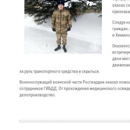
оказал с
признака
Следуя н
граждан,
и Химико
Оказалос
встречну
двое мес
движение
за руль транспортного средства и скрыться.
Военнослужащий воинской части Росгвардии оказал помощь
сотрудников ГИБДД.
От прохождения медицинского освиде
делопроизводство.