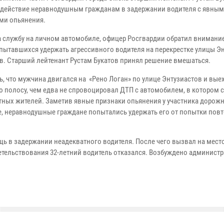
одействие неравнодушным гражданам в задержании водителя с явны
ми опьянения.
а службу на личном автомобиле, офицер Росгвардии обратил внимание
 пытавшихся удержать агрессивного водителя на перекрестке улицы Э
в. Старший лейтенант Рустам Букатов принял решение вмешаться.
ь, что мужчина двигался на «Рено Логан» по улице Энтузиастов и вые
ю полосу, чем едва не спровоцировал ДТП с автомобилем, в котором 
тных жителей. Заметив явные признаки опьянения у участника дорож
, неравнодушные граждане попытались удержать его от попытки повт
 в задержании неадекватного водителя. После чего вызвал на мест
тельствования 32-летний водитель отказался. Возбуждено админист