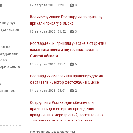
ми
07 августа 2026, 02:01
3
Военнослужащие Росгвардии по призыву
 на двух
приняли присягу в Омске
нтузиастов
06 августа 2026, 01:52
3
Росгвардейцы приняли участие в открытии
хал на
памятника воинам внутренних войск в
следовали
Омской области
ного
05 августа 2026, 01:51
5
орно сесть
Росгвардия обеспечила правопорядок на
фестивале «Вектор фест-2026» в Омске
о
ративное
04 августа 2026, 03:01
2
Сотрудники Росгвардии обеспечили
правопорядок во время проведения
праздничных мероприятий, посвященных
Дню города Омска и Омской области
03 августа 2026, 01:34
6
ПОПУЛЯРНЫЕ НОВОСТИ