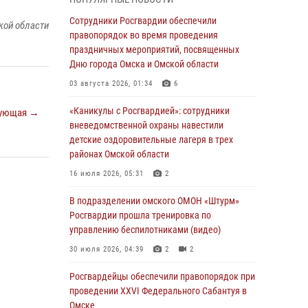
Всероссийская акция «Каникулы с
Сотрудники Росгвардии обеспечили
кой области
Росгвардией» продолжается в Омской
правопорядок во время проведения
области
праздничных мероприятий, посвященных
Дню города Омска и Омской области
31 июля 2026, 09:22
1
03 августа 2026, 01:34
6
В подразделении омского ОМОН «Штурм»
Росгвардии прошла тренировка по
«Каникулы с Росгвардией»: сотрудники
ующая →
управлению беспилотниками (видео)
вневедомственной охраны навестили
детские оздоровительные лагеря в трех
30 июля 2026, 04:39
2
2
районах Омской области
Росгвардия обеспечила безопасность
16 июля 2026, 05:31
2
уникального передвижного музея «Поезд
Победы» в Омске
В подразделении омского ОМОН «Штурм»
Росгвардии прошла тренировка по
29 июля 2026, 01:49
2
управлению беспилотниками (видео)
Росгвардейцы приняли участие в крестном
30 июля 2026, 04:39
2
2
ходе в День крещения Руси в Омске
Росгвардейцы обеcпечили правопорядок при
28 июля 2026, 01:44
6
проведении XXVI Федерального Сабантуя в
Омске
При содействии спецназа Росгвардии