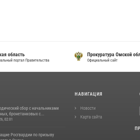
кая область
Прокуратура Омской об
альный портал Правительства
Официальный сайт
И
НАВИГАЦИЯ
одический сбор с начальниками
Новости
ых, бронетанковых с...
Карта сайта
26, 02:01
П
ащие Росгвардии по призыву