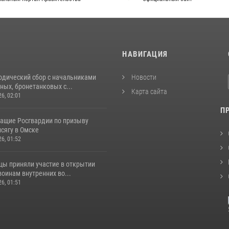
И
НАВИГАЦИЯ
одический сбор с начальниками
Новости
ых, бронетанковых с...
Карта сайта
26, 02:01
П
ащие Росгвардии по призыву
сягу в Омске
26, 01:52
цы приняли участие в открытии
оинам внутренних во...
26, 01:51