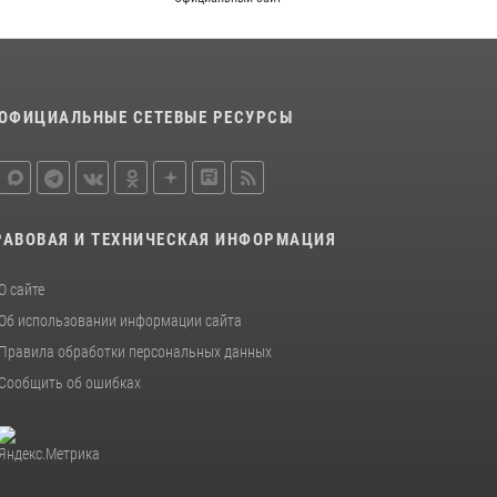
отработали навыки пилотирования БПЛА в
Омске
14 июля 2026, 03:44
1
Росгвардия подвела итоги добровольной
ОФИЦИАЛЬНЫЕ СЕТЕВЫЕ РЕСУРСЫ
сдачи оружия в Омской области
10 июля 2026, 06:04
РАВОВАЯ И ТЕХНИЧЕСКАЯ ИНФОРМАЦИЯ
О сайте
Об использовании информации сайта
Правила обработки персональных данных
Сообщить об ошибках