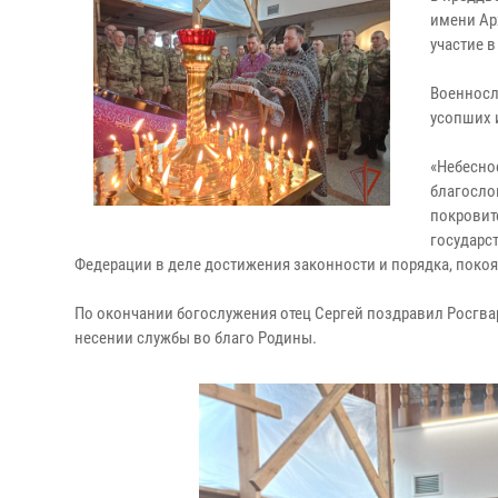
имени Ар
участие 
Военносл
усопших 
«Небесно
благосло
покровит
государс
Федерации в деле достижения законности и порядка, покоя 
По окончании богослужения отец Сергей поздравил Росг
несении службы во благо Родины.