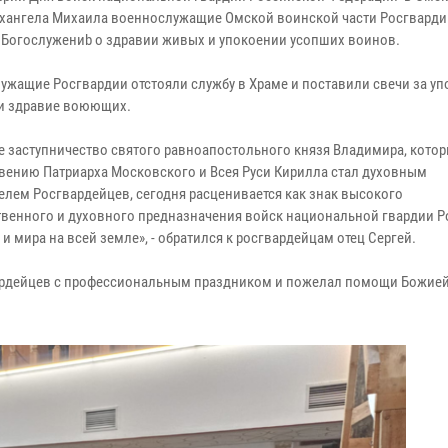
хангела Михаила военнослужащие Омской воинской части Росгварди
в Богослужениb о здравии живых и упокоении усопших воинов.
ужащие Росгвардии отстояли службу в Храме и поставили свечи за уп
и здравие воюющих.
е заступничество святого равноапостольного князя Владимира, кото
вению Патриарха Московского и Всея Руси Кирилла стал духовным
елем Росгвардейцев, сегодня расценивается как знак высокого
твенного и духовного предназначения войск национальной гвардии 
и мира на всей земле», - обратился к росгвардейцам отец Сергей.
вардейцев с профессиональным праздником и пожелал помощи Божией