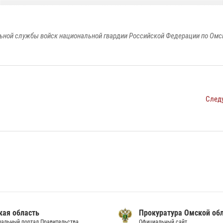
ьной службы войск национальной гвардии Российской Федерации по Омс
След
кая область
Прокуратура Омской об
альный портал Правительства
Официальный сайт