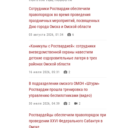
Всероссийская акция «Каникулы с
Сотрудники Росгвардии обеспечили
Росгвардией» продолжается в Омской
правопорядок во время проведения
области
праздничных мероприятий, посвященных
Дню города Омска и Омской области
31 июля 2026, 09:22
1
03 августа 2026, 01:34
6
В подразделении омского ОМОН «Штурм»
Росгвардии прошла тренировка по
«Каникулы с Росгвардией»: сотрудники
управлению беспилотниками (видео)
вневедомственной охраны навестили
детские оздоровительные лагеря в трех
30 июля 2026, 04:39
2
2
районах Омской области
Росгвардия обеспечила безопасность
16 июля 2026, 05:31
2
уникального передвижного музея «Поезд
Победы» в Омске
В подразделении омского ОМОН «Штурм»
Росгвардии прошла тренировка по
29 июля 2026, 01:49
2
управлению беспилотниками (видео)
Росгвардейцы приняли участие в крестном
30 июля 2026, 04:39
2
2
ходе в День крещения Руси в Омске
Росгвардейцы обеcпечили правопорядок при
28 июля 2026, 01:44
6
проведении XXVI Федерального Сабантуя в
Омске
При содействии спецназа Росгвардии