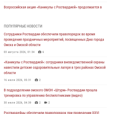
Всероссийская акция «Каникулы с Росгвардией» продолжается в
Омской области
31 июля 2026, 09:22
1
ПОПУЛЯРНЫЕ НОВОСТИ
В подразделении омского ОМОН «Штурм» Росгвардии прошла
Сотрудники Росгвардии обеспечили правопорядок во время
тренировка по управлению беспилотниками (видео)
проведения праздничных мероприятий, посвященных Дню города
30 июля 2026, 04:39
2
2
Омска и Омской области
Росгвардия обеспечила безопасность уникального передвижного
03 августа 2026, 01:34
6
музея «Поезд Победы» в Омске
«Каникулы с Росгвардией»: сотрудники вневедомственной охраны
29 июля 2026, 01:49
2
навестили детские оздоровительные лагеря в трех районах Омской
области
Росгвардейцы приняли участие в крестном ходе в День крещения
Руси в Омске
16 июля 2026, 05:31
2
28 июля 2026, 01:44
6
В подразделении омского ОМОН «Штурм» Росгвардии прошла
тренировка по управлению беспилотниками (видео)
При содействии спецназа Росгвардии пресечены нарушения
миграционного законодательства в Омске (видео)
30 июля 2026, 04:39
2
2
27 июля 2026, 07:54
2
1
Росгвардейцы обеcпечили правопорядок при проведении XXVI