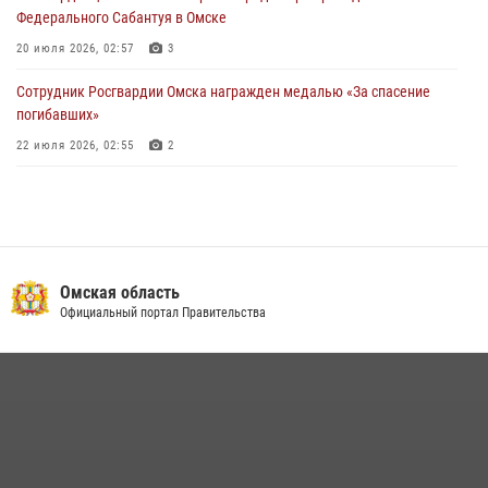
Федерального Сабантуя в Омске
20 июля 2026, 02:57
3
Сотрудник Росгвардии Омска награжден медалью «За спасение
погибавших»
22 июля 2026, 02:55
2
В Омске более 60 новобранцев Росгвардии приняли Военную
присягу
21 июля 2026, 03:36
7
Росгвардия обеспечила безопасность уникального передвижного
Омская область
музея «Поезд Победы» в Омске
Официальный портал Правительства
29 июля 2026, 01:49
2
Росгвардейцы приняли участие в крестном ходе в День крещения
Руси в Омске
28 июля 2026, 01:44
6
Росгвардия подвела итоги добровольной сдачи оружия в Омской