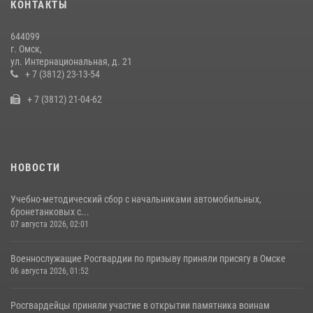
КОНТАКТЫ
области
10 июля 2026, 06:04
644099
г. Омск,
Cотрудники ОМОН "Штурм" Росгвардии отработали навыки
ул. Интернациональная, д. 21
пилотирования БПЛА в Омске
+ 7 (3812) 23-13-54
14 июля 2026, 03:44
1
+ 7 (3812) 21-04-62
НОВОСТИ
Учебно-методический сбор с начальниками автомобильных,
бронетанковых с...
07 августа 2026, 02:01
Военнослужащие Росгвардии по призыву приняли присягу в Омске
06 августа 2026, 01:52
Росгвардейцы приняли участие в открытии памятника воинам