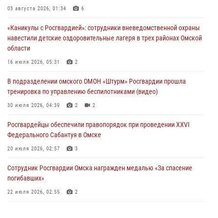
Росгвардия обеспечила безопасность уникального передвижного
03 августа 2026, 01:34
6
музея «Поезд Победы» в Омске
«Каникулы с Росгвардией»: сотрудники вневедомственной охраны
29 июля 2026, 01:49
2
навестили детские оздоровительные лагеря в трех районах Омской
области
Росгвардейцы приняли участие в крестном ходе в День крещения
Руси в Омске
16 июля 2026, 05:31
2
28 июля 2026, 01:44
6
В подразделении омского ОМОН «Штурм» Росгвардии прошла
тренировка по управлению беспилотниками (видео)
При содействии спецназа Росгвардии пресечены нарушения
миграционного законодательства в Омске (видео)
30 июля 2026, 04:39
2
2
27 июля 2026, 07:54
2
1
Росгвардейцы обеcпечили правопорядок при проведении XXVI
Федерального Сабантуя в Омске
20 июля 2026, 02:57
3
Сотрудник Росгвардии Омска награжден медалью «За спасение
погибавших»
22 июля 2026, 02:55
2
В Омске более 60 новобранцев Росгвардии приняли Военную