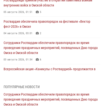
Росгвардейцы приняли участие в открытии памятника воинам
внутренних войск в Омской области
05 августа 2026, 01:51
5
Росгвардия обеспечила правопорядок на фестивале «Вектор
фест-2026» в Омске
04 августа 2026, 03:01
2
Сотрудники Росгвардии обеспечили правопорядок во время
проведения праздничных мероприятий, посвященных Дню города
Омска и Омской области
03 августа 2026, 01:34
6
Всероссийская акция «Каникулы с Росгвардией» продолжается в
Омской области
31 июля 2026, 09:22
1
ПОПУЛЯРНЫЕ НОВОСТИ
В подразделении омского ОМОН «Штурм» Росгвардии прошла
Сотрудники Росгвардии обеспечили правопорядок во время
тренировка по управлению беспилотниками (видео)
проведения праздничных мероприятий, посвященных Дню города
30 июля 2026, 04:39
2
2
Омска и Омской области