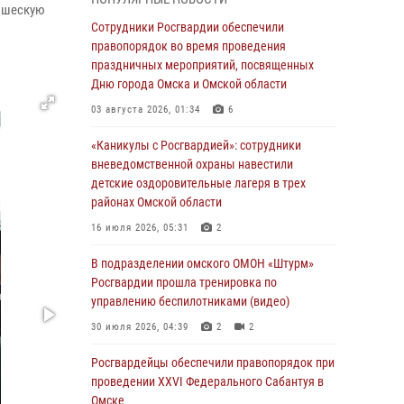
ношескую
Всероссийская акция «Каникулы с
Сотрудники Росгвардии обеспечили
Росгвардией» продолжается в Омской
правопорядок во время проведения
области
праздничных мероприятий, посвященных
Дню города Омска и Омской области
31 июля 2026, 09:22
1
03 августа 2026, 01:34
6
В подразделении омского ОМОН «Штурм»
Росгвардии прошла тренировка по
«Каникулы с Росгвардией»: сотрудники
управлению беспилотниками (видео)
вневедомственной охраны навестили
детские оздоровительные лагеря в трех
30 июля 2026, 04:39
2
2
районах Омской области
Росгвардия обеспечила безопасность
16 июля 2026, 05:31
2
уникального передвижного музея «Поезд
Победы» в Омске
В подразделении омского ОМОН «Штурм»
Росгвардии прошла тренировка по
29 июля 2026, 01:49
2
управлению беспилотниками (видео)
Росгвардейцы приняли участие в крестном
30 июля 2026, 04:39
2
2
ходе в День крещения Руси в Омске
Росгвардейцы обеcпечили правопорядок при
28 июля 2026, 01:44
6
проведении XXVI Федерального Сабантуя в
Омске
При содействии спецназа Росгвардии