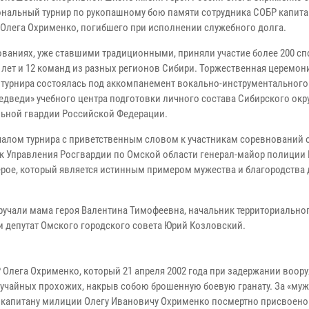
нальный турнир по рукопашному бою памяти сотрудника СОБР капита
Олега Охрименко, погибшего при исполнении служебного долга.
ованиях, уже ставшими традиционными, приняли участие более 200 с
8 лет и 12 команд из разных регионов Сибири. Торжественная церемон
 турнира состоялась под аккомпанемент вокально-инструментального
едведи» учебного центра подготовки личного состава Сибирского окр
ьной гвардии Российской Федерации.
чалом турнира с приветственным словом к участникам соревнований 
к Управления Росгвардии по Омской области генерал-майор полиции 
ерое, который является истинным примером мужества и благородства 
учали мама героя Валентина Тимофеевна, начальник территориально
и депутат Омского городского совета Юрий Козловский.
 Олега Охрименко, который 21 апреля 2002 года при задержании воор
лучайных прохожих, накрыв собою брошенную боевую гранату. За «муж
 капитану милиции Олегу Ивановичу Охрименко посмертно присвоено