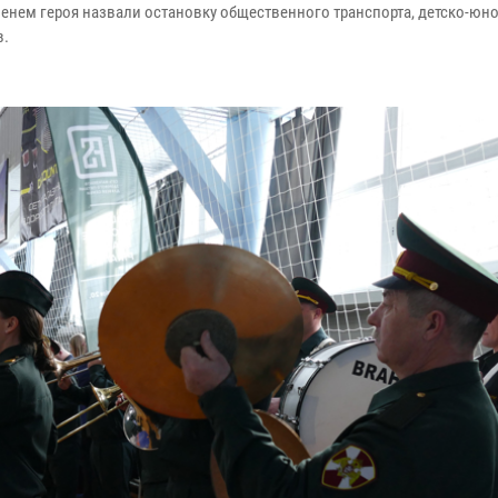
енем героя назвали остановку общественного транспорта, детско-ю
в.