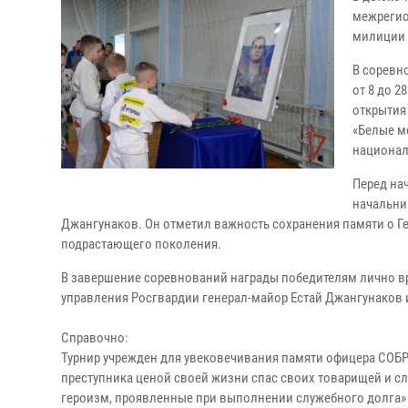
межрегио
милиции 
В соревн
от 8 до 2
открытия
«Белые м
национал
Перед на
начальни
Джангунаков. Он отметил важность сохранения памяти о Г
подрастающего поколения.
В завершение соревнований награды победителям лично вр
управления Росгвардии генерал-майор Естай Джангунаков 
Справочно:
Турнир учрежден для увековечивания памяти офицера СОБР
преступника ценой своей жизни спас своих товарищей и с
героизм, проявленные при выполнении служебного долга»