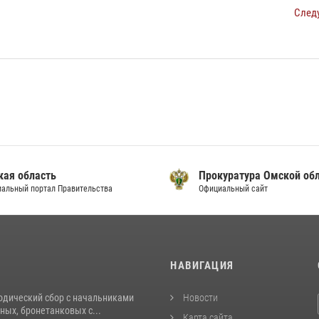
След
кая область
Прокуратура Омской об
альный портал Правительства
Официальный сайт
И
НАВИГАЦИЯ
одический сбор с начальниками
Новости
ых, бронетанковых с...
Карта сайта