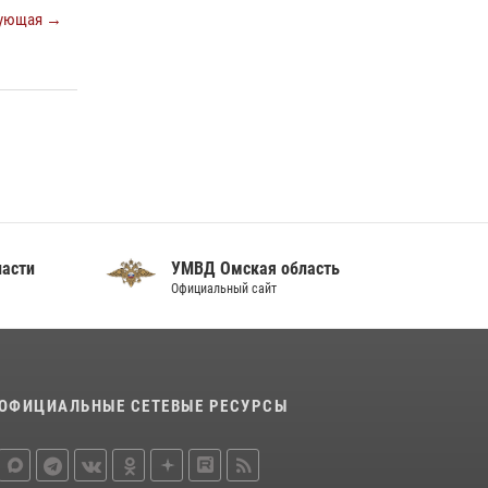
отработали навыки пилотирования БПЛА в
ующая →
Омске
14 июля 2026, 03:44
1
Росгвардейцы приняли участие в крестном
ходе в День крещения Руси в Омске
28 июля 2026, 01:44
6
ласти
УМВД Омская область
Официальный сайт
ОФИЦИАЛЬНЫЕ СЕТЕВЫЕ РЕСУРСЫ