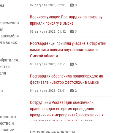
на
07 августа 2026, 02:01
3
Военнослужащие Росгвардии по призыву
портсменов
приняли присягу в Омске
ия
06 августа 2026, 01:52
3
 ансамбля
уга войск
Росгвардейцы приняли участие в открытии
памятника воинам внутренних войск в
Омской области
обратился,
05 августа 2026, 01:51
5
Естай
для
Росгвардия обеспечила правопорядок на
фестивале «Вектор фест-2026» в Омске
го
04 августа 2026, 03:01
2
Сотрудники Росгвардии обеспечили
правопорядок во время проведения
праздничных мероприятий, посвященных
уженного
Дню города Омска и Омской области
ество и
 звание
03 августа 2026, 01:34
6
ПОПУЛЯРНЫЕ НОВОСТИ