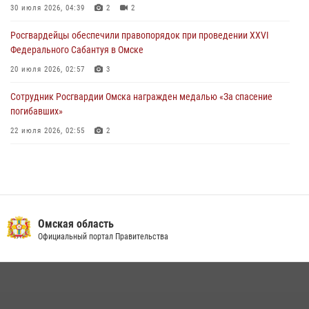
миграционного законодательства в Омске (видео)
30 июля 2026, 04:39
2
2
27 июля 2026, 07:54
2
1
Росгвардейцы обеcпечили правопорядок при проведении XXVI
Федерального Сабантуя в Омске
20 июля 2026, 02:57
3
Сотрудник Росгвардии Омска награжден медалью «За спасение
погибавших»
22 июля 2026, 02:55
2
В Омске более 60 новобранцев Росгвардии приняли Военную
присягу
21 июля 2026, 03:36
7
Росгвардейцы приняли участие в крестном ходе в День крещения
Омская область
Руси в Омске
Официальный портал Правительства
28 июля 2026, 01:44
6
Росгвардия обеспечила безопасность уникального передвижного
музея «Поезд Победы» в Омске