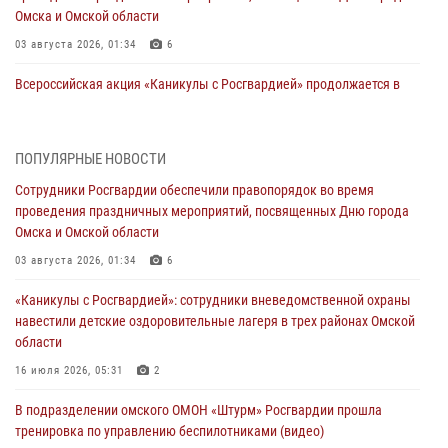
Омска и Омской области
03 августа 2026, 01:34
6
Всероссийская акция «Каникулы с Росгвардией» продолжается в
Омской области
31 июля 2026, 09:22
1
ПОПУЛЯРНЫЕ НОВОСТИ
В подразделении омского ОМОН «Штурм» Росгвардии прошла
Сотрудники Росгвардии обеспечили правопорядок во время
тренировка по управлению беспилотниками (видео)
проведения праздничных мероприятий, посвященных Дню города
30 июля 2026, 04:39
2
2
Омска и Омской области
Росгвардия обеспечила безопасность уникального передвижного
03 августа 2026, 01:34
6
музея «Поезд Победы» в Омске
«Каникулы с Росгвардией»: сотрудники вневедомственной охраны
29 июля 2026, 01:49
2
навестили детские оздоровительные лагеря в трех районах Омской
области
Росгвардейцы приняли участие в крестном ходе в День крещения
Руси в Омске
16 июля 2026, 05:31
2
28 июля 2026, 01:44
6
В подразделении омского ОМОН «Штурм» Росгвардии прошла
тренировка по управлению беспилотниками (видео)
При содействии спецназа Росгвардии пресечены нарушения