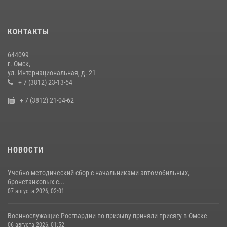
29 июля 2026, 01:49
2
Cотрудники ОМОН "Штурм" Росгвардии отработали навыки
КОНТАКТЫ
пилотирования БПЛА в Омске
14 июля 2026, 03:44
1
644099
г. Омск,
Росгвардия подвела итоги добровольной сдачи оружия в Омской
ул. Интернациональная, д. 21
области
+ 7 (3812) 23-13-54
10 июля 2026, 06:04
+ 7 (3812) 21-04-62
НОВОСТИ
Учебно-методический сбор с начальниками автомобильных,
бронетанковых с...
07 августа 2026, 02:01
Военнослужащие Росгвардии по призыву приняли присягу в Омске
06 августа 2026, 01:52