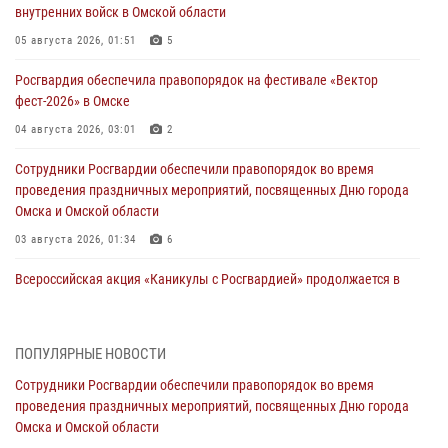
внутренних войск в Омской области
05 августа 2026, 01:51
5
Росгвардия обеспечила правопорядок на фестивале «Вектор
фест-2026» в Омске
04 августа 2026, 03:01
2
Сотрудники Росгвардии обеспечили правопорядок во время
проведения праздничных мероприятий, посвященных Дню города
Омска и Омской области
03 августа 2026, 01:34
6
Всероссийская акция «Каникулы с Росгвардией» продолжается в
Омской области
31 июля 2026, 09:22
1
ПОПУЛЯРНЫЕ НОВОСТИ
В подразделении омского ОМОН «Штурм» Росгвардии прошла
Сотрудники Росгвардии обеспечили правопорядок во время
тренировка по управлению беспилотниками (видео)
проведения праздничных мероприятий, посвященных Дню города
30 июля 2026, 04:39
2
2
Омска и Омской области