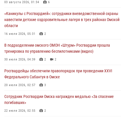
Росгвардия обеспечила безопасность уникального передвижного
03 августа 2026, 01:34
6
музея «Поезд Победы» в Омске
«Каникулы с Росгвардией»: сотрудники вневедомственной охраны
29 июля 2026, 01:49
2
навестили детские оздоровительные лагеря в трех районах Омской
области
Росгвардейцы приняли участие в крестном ходе в День крещения
Руси в Омске
16 июля 2026, 05:31
2
28 июля 2026, 01:44
6
В подразделении омского ОМОН «Штурм» Росгвардии прошла
тренировка по управлению беспилотниками (видео)
При содействии спецназа Росгвардии пресечены нарушения
миграционного законодательства в Омске (видео)
30 июля 2026, 04:39
2
2
27 июля 2026, 07:54
2
1
Росгвардейцы обеcпечили правопорядок при проведении XXVI
Федерального Сабантуя в Омске
20 июля 2026, 02:57
3
Сотрудник Росгвардии Омска награжден медалью «За спасение
погибавших»
22 июля 2026, 02:55
2
В Омске более 60 новобранцев Росгвардии приняли Военную
присягу