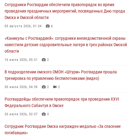
Сотрудники Росгвардии обеспечили правопорядок во время
тренировка по управлению беспилотниками (видео)
проведения праздничных мероприятий, посвященных Дню города
30 июля 2026, 04:39
2
2
Омска и Омской области
Росгвардия обеспечила безопасность уникального передвижного
03 августа 2026, 01:34
6
музея «Поезд Победы» в Омске
«Каникулы с Росгвардией»: сотрудники вневедомственной охраны
29 июля 2026, 01:49
2
навестили детские оздоровительные лагеря в трех районах Омской
области
Росгвардейцы приняли участие в крестном ходе в День крещения
Руси в Омске
16 июля 2026, 05:31
2
28 июля 2026, 01:44
6
В подразделении омского ОМОН «Штурм» Росгвардии прошла
тренировка по управлению беспилотниками (видео)
При содействии спецназа Росгвардии пресечены нарушения
миграционного законодательства в Омске (видео)
30 июля 2026, 04:39
2
2
27 июля 2026, 07:54
2
1
Росгвардейцы обеcпечили правопорядок при проведении XXVI
Федерального Сабантуя в Омске
20 июля 2026, 02:57
3
Сотрудник Росгвардии Омска награжден медалью «За спасение
погибавших»