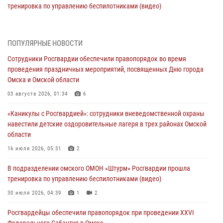
тренировка по управлению беспилотниками (видео)
30 июля 2026, 04:39
1
2
Росгвардия обеспечила безопасность уникального передвижного
ПОПУЛЯРНЫЕ НОВОСТИ
музея «Поезд Победы» в Омске
Сотрудники Росгвардии обеспечили правопорядок во время
29 июля 2026, 01:49
2
проведения праздничных мероприятий, посвященных Дню города
Омска и Омской области
Росгвардейцы приняли участие в крестном ходе в День крещения
Руси в Омске
03 августа 2026, 01:34
6
28 июля 2026, 01:44
6
«Каникулы с Росгвардией»: сотрудники вневедомственной охраны
навестили детские оздоровительные лагеря в трех районах Омской
При содействии спецназа Росгвардии пресечены нарушения
области
миграционного законодательства в Омске (видео)
16 июля 2026, 05:31
2
27 июля 2026, 07:54
2
1
В подразделении омского ОМОН «Штурм» Росгвардии прошла
Росгвардия обеспечила правопорядок на концерте группы IOWA в
тренировка по управлению беспилотниками (видео)
Омске
30 июля 2026, 04:39
1
2
27 июля 2026, 01:42
2
Росгвардейцы обеcпечили правопорядок при проведении XXVI
Федерального Сабантуя в Омске