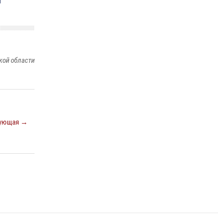
отработали навыки пилотирования БПЛА в
Омске
14 июля 2026, 03:44
1
Росгвардия подвела итоги добровольной
кой области
сдачи оружия в Омской области
10 июля 2026, 06:04
ующая →