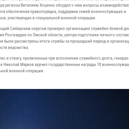
ора региона Виталием Хоценко обсудил с ним вопросы взаимодействи
ся обеспечения правопорядка, поддержки семей военнослужащих и
ков, участвующих в специальной военной операции.
щий Сибирским округом проверил организацию служебно-боевой де
ия Росгвардии по Омской области, центра подготовки личного состава
и были рассмотрены итоги службы за прошедший период и организа
ости ведомства.
тво и отвагу, проявленные при исполнении служебного долга, генерал
к Николай Марков вручил государственные награды 10 военнослужа
ьной военной операции.