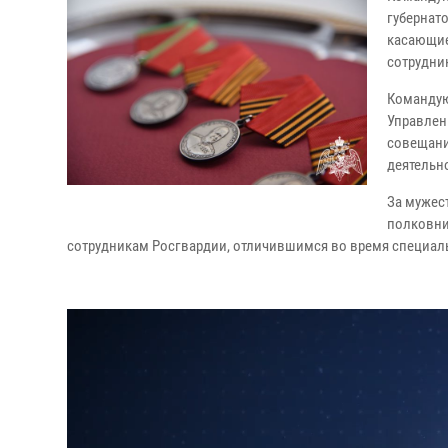
губернат
касающие
сотрудни
Командую
Управлен
совещани
деятельн
За мужес
полковни
сотрудникам Росгвардии, отличившимся во время специал