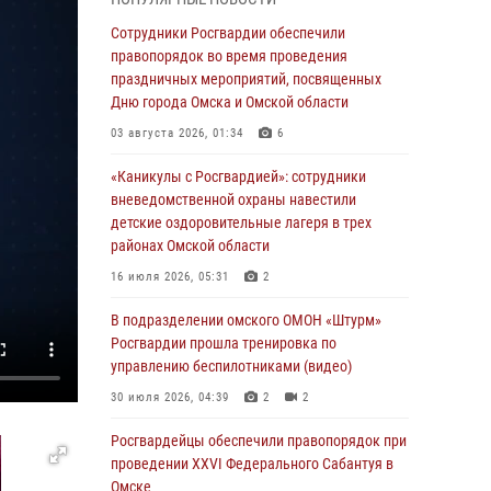
Всероссийская акция «Каникулы с
Сотрудники Росгвардии обеспечили
Росгвардией» продолжается в Омской
правопорядок во время проведения
области
праздничных мероприятий, посвященных
Дню города Омска и Омской области
31 июля 2026, 09:22
1
03 августа 2026, 01:34
6
В подразделении омского ОМОН «Штурм»
Росгвардии прошла тренировка по
«Каникулы с Росгвардией»: сотрудники
управлению беспилотниками (видео)
вневедомственной охраны навестили
детские оздоровительные лагеря в трех
30 июля 2026, 04:39
2
2
районах Омской области
Росгвардия обеспечила безопасность
16 июля 2026, 05:31
2
уникального передвижного музея «Поезд
Победы» в Омске
В подразделении омского ОМОН «Штурм»
Росгвардии прошла тренировка по
29 июля 2026, 01:49
2
управлению беспилотниками (видео)
Росгвардейцы приняли участие в крестном
30 июля 2026, 04:39
2
2
ходе в День крещения Руси в Омске
Росгвардейцы обеcпечили правопорядок при
28 июля 2026, 01:44
6
проведении XXVI Федерального Сабантуя в
Омске
При содействии спецназа Росгвардии