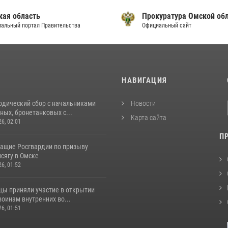
кая область
Прокуратура Омской об
альный портал Правительства
Официальный сайт
И
НАВИГАЦИЯ
одический сбор с начальниками
Новости
ых, бронетанковых с...
Карта сайта
26, 02:01
П
ащие Росгвардии по призыву
сягу в Омске
26, 01:52
цы приняли участие в открытии
оинам внутренних во...
26, 01:51