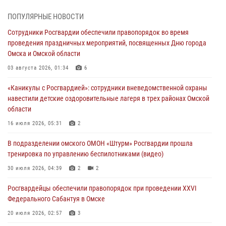
31 июля 2026, 09:22
1
ПОПУЛЯРНЫЕ НОВОСТИ
В подразделении омского ОМОН «Штурм» Росгвардии прошла
Сотрудники Росгвардии обеспечили правопорядок во время
тренировка по управлению беспилотниками (видео)
проведения праздничных мероприятий, посвященных Дню города
30 июля 2026, 04:39
2
2
Омска и Омской области
Росгвардия обеспечила безопасность уникального передвижного
03 августа 2026, 01:34
6
музея «Поезд Победы» в Омске
«Каникулы с Росгвардией»: сотрудники вневедомственной охраны
29 июля 2026, 01:49
2
навестили детские оздоровительные лагеря в трех районах Омской
области
Росгвардейцы приняли участие в крестном ходе в День крещения
Руси в Омске
16 июля 2026, 05:31
2
28 июля 2026, 01:44
6
В подразделении омского ОМОН «Штурм» Росгвардии прошла
тренировка по управлению беспилотниками (видео)
При содействии спецназа Росгвардии пресечены нарушения
миграционного законодательства в Омске (видео)
30 июля 2026, 04:39
2
2
27 июля 2026, 07:54
2
1
Росгвардейцы обеcпечили правопорядок при проведении XXVI
Федерального Сабантуя в Омске
20 июля 2026, 02:57
3