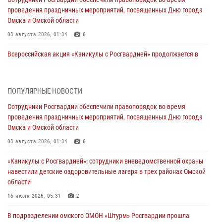
проведения праздничных мероприятий, посвященных Дню города
Омска и Омской области
03 августа 2026, 01:34
6
Всероссийская акция «Каникулы с Росгвардией» продолжается в
Омской области
31 июля 2026, 09:22
1
ПОПУЛЯРНЫЕ НОВОСТИ
В подразделении омского ОМОН «Штурм» Росгвардии прошла
Сотрудники Росгвардии обеспечили правопорядок во время
тренировка по управлению беспилотниками (видео)
проведения праздничных мероприятий, посвященных Дню города
30 июля 2026, 04:39
2
2
Омска и Омской области
Росгвардия обеспечила безопасность уникального передвижного
03 августа 2026, 01:34
6
музея «Поезд Победы» в Омске
«Каникулы с Росгвардией»: сотрудники вневедомственной охраны
29 июля 2026, 01:49
2
навестили детские оздоровительные лагеря в трех районах Омской
области
Росгвардейцы приняли участие в крестном ходе в День крещения
Руси в Омске
16 июля 2026, 05:31
2
28 июля 2026, 01:44
6
В подразделении омского ОМОН «Штурм» Росгвардии прошла