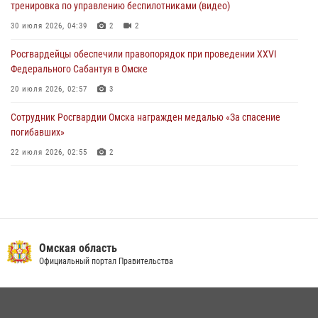
тренировка по управлению беспилотниками (видео)
При содействии спецназа Росгвардии пресечены нарушения
миграционного законодательства в Омске (видео)
30 июля 2026, 04:39
2
2
27 июля 2026, 07:54
2
1
Росгвардейцы обеcпечили правопорядок при проведении XXVI
Федерального Сабантуя в Омске
20 июля 2026, 02:57
3
Сотрудник Росгвардии Омска награжден медалью «За спасение
погибавших»
22 июля 2026, 02:55
2
В Омске более 60 новобранцев Росгвардии приняли Военную
присягу
21 июля 2026, 03:36
7
Росгвардия обеспечила безопасность уникального передвижного
Омская область
музея «Поезд Победы» в Омске
Официальный портал Правительства
29 июля 2026, 01:49
2
Росгвардейцы приняли участие в крестном ходе в День крещения