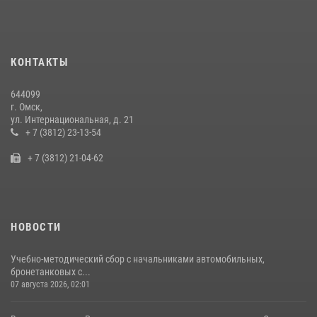
Руси в Омске
28 июля 2026, 01:44
6
Cотрудники ОМОН "Штурм" Росгвардии отработали навыки
КОНТАКТЫ
пилотирования БПЛА в Омске
14 июля 2026, 03:44
1
644099
г. Омск,
Росгвардия подвела итоги добровольной сдачи оружия в Омской
ул. Интернациональная, д. 21
области
+ 7 (3812) 23-13-54
10 июля 2026, 06:04
+ 7 (3812) 21-04-62
НОВОСТИ
Учебно-методический сбор с начальниками автомобильных,
бронетанковых с...
07 августа 2026, 02:01