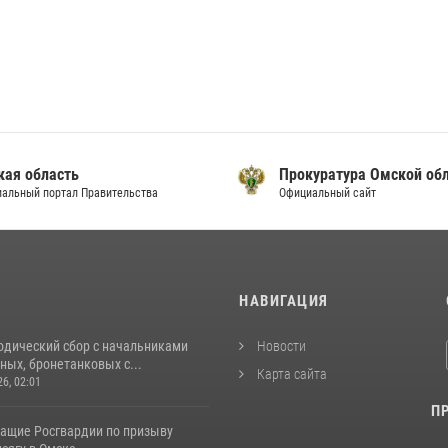
кая область
Прокуратура Омской об
альный портал Правительства
Официальный сайт
И
НАВИГАЦИЯ
одический сбор с начальниками
Новости
ых, бронетанковых с...
Карта сайта
26, 02:01
П
ащие Росгвардии по призыву