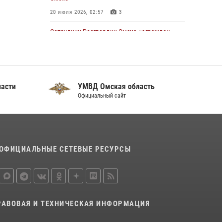
пресечены нарушения миграционного
20 июля 2026, 02:57
3
законодательства в Омске (видео)
Сотрудник Росгвардии Омска награжден
27 июля 2026, 07:54
2
1
медалью «За спасение погибавших»
22 июля 2026, 02:55
2
В Омске более 60 новобранцев Росгвардии
ласти
УМВД Омская область
приняли Военную присягу
Официальный сайт
21 июля 2026, 03:36
7
Росгвардейцы приняли участие в крестном
ходе в День крещения Руси в Омске
28 июля 2026, 01:44
6
ОФИЦИАЛЬНЫЕ СЕТЕВЫЕ РЕСУРСЫ
Росгвардия обеспечила безопасность
уникального передвижного музея «Поезд
Победы» в Омске
29 июля 2026, 01:49
2
РАВОВАЯ И ТЕХНИЧЕСКАЯ ИНФОРМАЦИЯ
Росгвардия подвела итоги добровольной