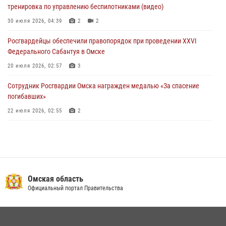
тренировка по управлению беспилотниками (видео)
При содействии спецназа Росгвардии пресечены нарушения
миграционного законодательства в Омске (видео)
30 июля 2026, 04:39
2
2
27 июля 2026, 07:54
2
1
Росгвардейцы обеcпечили правопорядок при проведении XXVI
Федерального Сабантуя в Омске
20 июля 2026, 02:57
3
Сотрудник Росгвардии Омска награжден медалью «За спасение
погибавших»
22 июля 2026, 02:55
2
В Омске более 60 новобранцев Росгвардии приняли Военную
присягу
21 июля 2026, 03:36
7
Росгвардия обеспечила безопасность уникального передвижного
Омская область
музея «Поезд Победы» в Омске
Официальный портал Правительства
29 июля 2026, 01:49
2
Росгвардейцы приняли участие в крестном ходе в День крещения