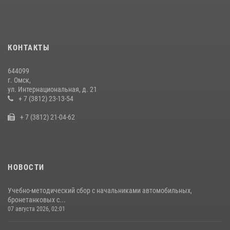
Руси в Омске
28 июля 2026, 01:44
6
Cотрудники ОМОН "Штурм" Росгвардии отработали навыки
КОНТАКТЫ
пилотирования БПЛА в Омске
14 июля 2026, 03:44
1
644099
г. Омск,
Росгвардия подвела итоги добровольной сдачи оружия в Омской
ул. Интернациональная, д. 21
области
+ 7 (3812) 23-13-54
10 июля 2026, 06:04
+ 7 (3812) 21-04-62
НОВОСТИ
Учебно-методический сбор с начальниками автомобильных,
бронетанковых с...
07 августа 2026, 02:01