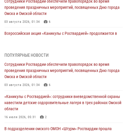
Сотрудники Росгвардии обеспечили правопорядок во время
проведения праздничных мероприятий, посвященных Дню города
Омска и Омской области
03 августа 2026, 01:34
6
Всероссийская акция «Каникулы с Росгвардией» продолжается в
Омской области
31 июля 2026, 09:22
1
ПОПУЛЯРНЫЕ НОВОСТИ
В подразделении омского ОМОН «Штурм» Росгвардии прошла
Сотрудники Росгвардии обеспечили правопорядок во время
тренировка по управлению беспилотниками (видео)
проведения праздничных мероприятий, посвященных Дню города
30 июля 2026, 04:39
2
2
Омска и Омской области
Росгвардия обеспечила безопасность уникального передвижного
03 августа 2026, 01:34
6
музея «Поезд Победы» в Омске
«Каникулы с Росгвардией»: сотрудники вневедомственной охраны
29 июля 2026, 01:49
2
навестили детские оздоровительные лагеря в трех районах Омской
области
Росгвардейцы приняли участие в крестном ходе в День крещения
Руси в Омске
16 июля 2026, 05:31
2
28 июля 2026, 01:44
6
В подразделении омского ОМОН «Штурм» Росгвардии прошла